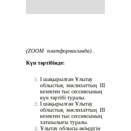
(Z
OOM
платформ
асында)
.
Күн тәртібінде:
I шақырылған Ұлытау
облыстық мәслихаттың III
кезектен тыс сессиясының
күн тәртібі туралы.
I шақырылған Ұлытау
облыстық мәслихаттың III
кезектен тыс сессиясының
хатшылығы туралы.
Ұлытау облысы әкімдігін