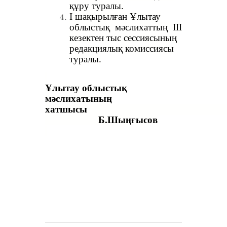
құру туралы.
I шақырылған Ұлытау
облыстық мәслихаттың III
кезектен тыс сессиясының
редакциялық комиссиясы
туралы.
Ұлытау облыстық
мәслихатының
хатшыс
Б.Шыңғысов