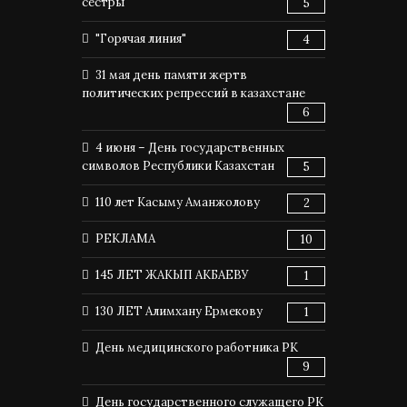
сестры
5
"Горячая линия"
4
31 мая день памяти жертв
политических репрессий в казахстане
6
4 июня – День государственных
символов Республики Казахстан
5
110 лет Касыму Аманжолову
2
РЕКЛАМА
10
145 ЛЕТ ЖАКЫП АКБАЕВУ
1
130 ЛЕТ Алимхану Ермекову
1
День медицинского работника РК
9
День государственного служащего РК