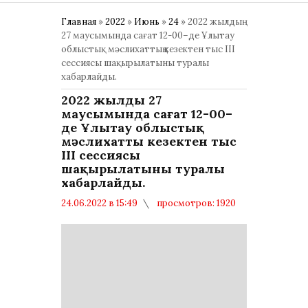
Главная
»
2022
»
Июнь
»
24
» 2022 жылдың
27 маусымында сағат 12-00–де Ұлытау
облыстық мәслихаттың кезектен тыс ІІІ
сессиясы шақырылатыны туралы
хабарлайды.
2022 жылдың 27
маусымында сағат 12-00–
де Ұлытау облыстық
мәслихаттың кезектен тыс
ІІІ сессиясы
шақырылатыны туралы
хабарлайды.
24.06.2022 в 15:49
просмотров: 1920
комментариев: 0
Политика