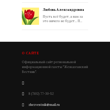
Любовь Александровна
Пусть всё будет, а нам за
это ничего не будет... П...
О САЙТЕ
Официальный сайт региональной
информационной газеты "Жезказганский
Вестник".
8 (7102) 77-30-52
zhezvestnik@mail.ru