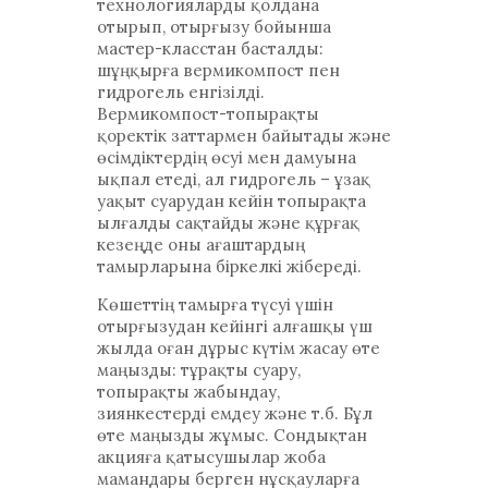
технологияларды қолдана
отырып, отырғызу бойынша
мастер-класстан басталды:
шұңқырға вермикомпост пен
гидрогель енгізілді.
Вермикомпост-топырақты
қоректік заттармен байытады және
өсімдіктердің өсуі мен дамуына
ықпал етеді, ал гидрогель – ұзақ
уақыт суарудан кейін топырақта
ылғалды сақтайды және құрғақ
кезеңде оны ағаштардың
тамырларына біркелкі жібереді.
Көшеттің тамырға түсуі үшін
отырғызудан кейінгі алғашқы үш
жылда оған дұрыс күтім жасау өте
маңызды: тұрақты суару,
топырақты жабындау,
зиянкестерді емдеу және т.б. Бұл
өте маңызды жұмыс. Сондықтан
акцияға қатысушылар жоба
мамандары берген нұсқауларға