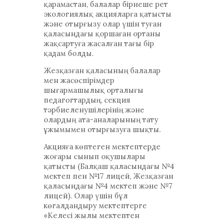
қарамастан, балалар бірнеше рет
экологиялық акцияларға қатысты
және отырғызу олар үшін туған
қаласындағы қоршаған ортаны
жақсартуға жасалған тағы бір
қадам болды.
Жезқазған қаласының балалар
мен жасөспірімдер
шығармашылық орталығы
педагогтардың, секция
тәрбиеленушілерінің және
олардың ата-аналарының тату
ұжымымен отырғызуға шықты.
Акцияға көптеген мектептерде
жоғары сынып оқушылары
қатысты (Балқаш қаласындағы №4
мектеп пен №17 лицей, Жезқазған
қаласындағы №4 мектеп және №7
лицей). Олар үшін бұл
көгалдандыру мектептерге
«Келесі жылы мектептен