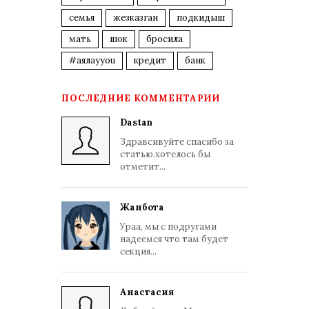
семья
жезказган
подкидыш
мать
шок
бросила
#аялауyou
кредит
банк
ПОСЛЕДНИЕ КОММЕНТАРИИ
Dastan
Здравсивуйте спасибо за
статью.хотелось бы
отметит...
Жанбота
Ураа, мы с подругами
надеемся что там будет
секция...
Анастасия