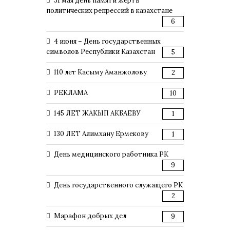
31 мая день памяти жертв
политических репрессий в казахстане
6
4 июня – День государственных
символов Республики Казахстан
5
110 лет Касыму Аманжолову
2
РЕКЛАМА
10
145 ЛЕТ ЖАКЫП АКБАЕВУ
1
130 ЛЕТ Алимхану Ермекову
1
День медицинского работника РК
9
День государственного служащего РК
2
Марафон добрых дел
9