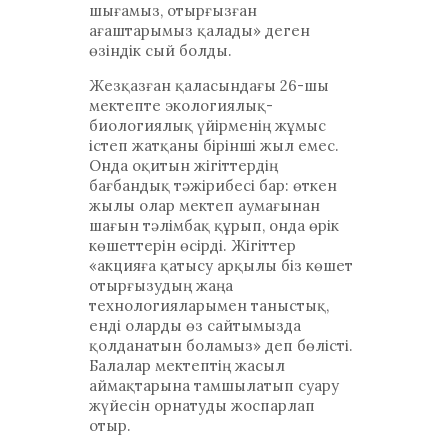
шығамыз, отырғызған
ағаштарымыз қалады» деген
өзіндік сый болды.
Жезқазған қаласындағы 26-шы
мектепте экологиялық-
биологиялық үйірменің жұмыс
істеп жатқаны бірінші жыл емес.
Онда оқитын жігіттердің
бағбандық тәжірибесі бар: өткен
жылы олар мектеп аумағынан
шағын тәлімбақ құрып, онда өрік
көшеттерін өсірді. Жігіттер
«акцияға қатысу арқылы біз көшет
отырғызудың жаңа
технологияларымен таныстық,
енді оларды өз сайтымызда
қолданатын боламыз» деп бөлісті.
Балалар мектептің жасыл
аймақтарына тамшылатып суару
жүйесін орнатуды жоспарлап
отыр.