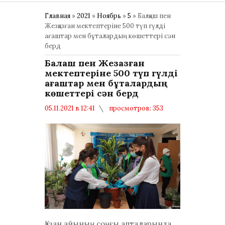
Главная
»
2021
»
Ноябрь
»
5
» Балқаш пен
Жезқазған мектептеріне 500 түп гүлді
ағаштар мен бұталардың көшеттері сән
берд
Балқаш пен Жезқазған
мектептеріне 500 түп гүлді
ағаштар мен бұталардың
көшеттері сән берд
05.11.2021 в 12:41
просмотров: 353
комментариев: 0
Общество
Қазан айының соңғы апталарында