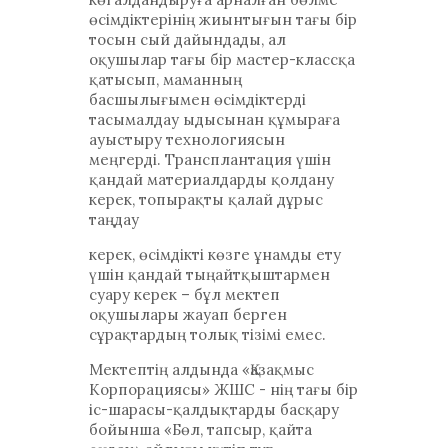
өсімдіктерінің жиынтығын тағы бір
тосын сый дайындады, ал
оқушылар тағы бір мастер-классқа
қатысып, маманның
басшылығымен өсімдіктерді
тасымалдау ыдысынан құмыраға
ауыстыру технологиясын
меңгерді. Трансплантация үшін
қандай материалдарды қолдану
керек, топырақты қалай дұрыс
таңдау
керек, өсімдікті көзге ұнамды ету
үшін қандай тыңайтқыштармен
суару керек – бұл мектеп
оқушылары жауап берген
сұрақтардың толық тізімі емес.
Мектептің алдында «Қазақмыс
Корпорациясы» ЖШС - нің тағы бір
іс-шарасы-қалдықтарды басқару
бойынша «Бөл, тапсыр, қайта