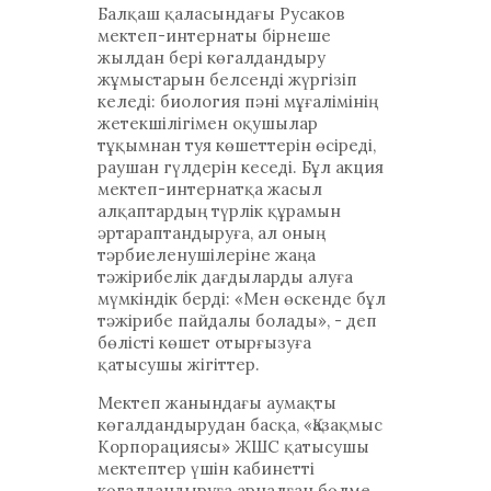
Балқаш қаласындағы Русаков
мектеп-интернаты бірнеше
жылдан бері көгалдандыру
жұмыстарын белсенді жүргізіп
келеді: биология пәні мұғалімінің
жетекшілігімен оқушылар
тұқымнан туя көшеттерін өсіреді,
раушан гүлдерін кеседі. Бұл акция
мектеп-интернатқа жасыл
алқаптардың түрлік құрамын
әртараптандыруға, ал оның
тәрбиеленушілеріне жаңа
тәжірибелік дағдыларды алуға
мүмкіндік берді: «Мен өскенде бұл
тәжірибе пайдалы болады», - деп
бөлісті көшет отырғызуға
қатысушы жігіттер.
Мектеп жанындағы аумақты
көгалдандырудан басқа, «Қазақмыс
Корпорациясы» ЖШС қатысушы
мектептер үшін кабинетті
көгалдандыруға арналған бөлме