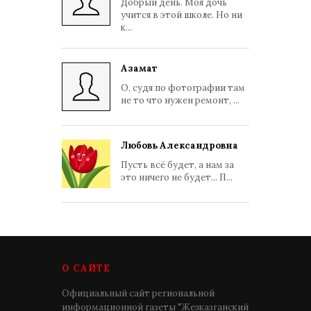
Добрый день. Моя дочь
учится в этой школе. Но ни
к...
Азамат
О, судя по фотографии там
не то что нужен ремонт, ...
Любовь Александровна
Пусть всё будет, а нам за
это ничего не будет... П...
О САЙТЕ
Официальный сайт региональной
информационной газеты "Жезказганский