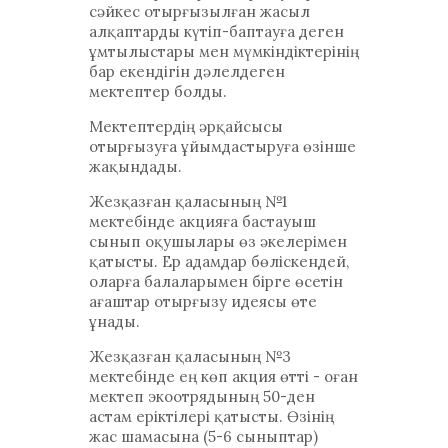
сәйкес отырғызылған жасыл
алқаптарды күтіп-баптауға деген
ұмтылыстары мен мүмкіндіктерінің
бар екендігін дәлелдеген
мектептер болды.
Мектептердің әрқайсысы
отырғызуға ұйымдастыруға өзінше
жақындады.
Жезқазған қаласының №1
мектебінде акцияға бастауыш
сынып оқушылары өз әкелерімен
қатысты. Ер адамдар бөліскендей,
оларға балаларымен бірге өсетін
ағаштар отырғызу идеясы өте
ұнады.
Жезқазған қаласының №3
мектебінде ең көп акция өтті - оған
мектеп экоотрядының 50-ден
астам еріктілері қатысты. Өзінің
жас шамасына (5-6 сыныптар)