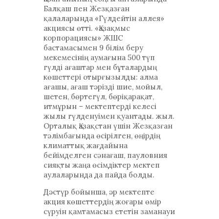
Балқаш пен Жезқазған
қалаларында «Гүлдейтін аллея»
акциясы өтті. «Қазақмыс
корпорациясы» ЖШС
бастамасымен 9 білім беру
мекемесінің аумағына 500 түп
гүлді ағаштар мен бұталардың
көшеттері отырғызылды: алма
ағашы, ағаш тәрізді шие, мойыл,
шетен, бөртегүл, бөріқарақат,
итмұрын – мектептерді келесі
жылы гүлденуімен қуантады. жыл.
Орталық Қазақстан үшін Жезқазған
тәлімбағында өсірілген, өңірдің
климаттық жағдайына
бейімделген сәнағаш, пауловния
сияқты жаңа өсімдіктер мектеп
аулаларында да пайда болды.
Дәстүр бойынша, әр мектепте
акция көшеттердің жоғары өмір
сүруін қамтамасыз ететін заманауи