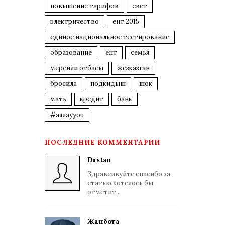
повышение тарифов
свет
электричество
ент 2015
единое национальное тестирование
образование
ент
семья
мерейли отбасы
жезказган
бросила
подкидыш
шок
мать
кредит
банк
#аялауyou
ПОСЛЕДНИЕ КОММЕНТАРИИ
Dastan
Здравсивуйте спасибо за
статью.хотелось бы
отметит...
Жанбота