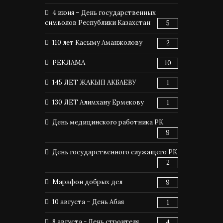
4 июня – День государственных
символов Республики Казахстан
5
110 лет Касыму Аманжолову
2
РЕКЛАМА
10
145 ЛЕТ ЖАКЫП АКБАЕВУ
1
130 ЛЕТ Алимхану Ермекову
1
День медицинского работника РК
9
День государственного служащего РК
2
Марафон добрых дел
9
10 августа – День Абая
1
8 августа - День строителя
4