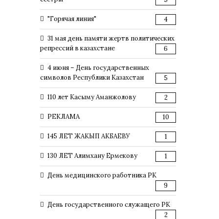
"Горячая линия"
4
31 мая день памяти жертв политических
репрессий в казахстане
6
4 июня – День государственных
символов Республики Казахстан
5
110 лет Касыму Аманжолову
2
РЕКЛАМА
10
145 ЛЕТ ЖАКЫП АКБАЕВУ
1
130 ЛЕТ Алимхану Ермекову
1
День медицинского работника РК
9
День государственного служащего РК
2