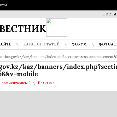
акты
ГОСТИ МУЗ
ВЕСТНИК
САЙТЕ
КАТАЛОГ СТАТЕЙ
ФОРУМ
ФОТОА
lection.gov.kz/kaz/banners/index.php?section=press-announcement
.gov.kz/kaz/banners/index.php?secti
58&v=mobile
комментариев: 0
Политика