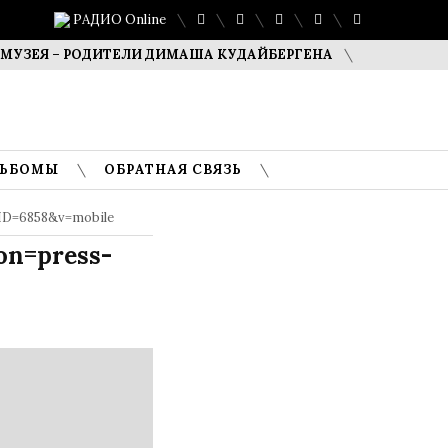
РАДИО Online
ЕЯ – РОДИТЕЛИ ДИМАША КУДАЙБЕРГЕНА
САФУАН ЖАМПЕ
ЛЬБОМЫ
ОБРАТНАЯ СВЯЗЬ
&ID=6858&v=mobile
on=press-