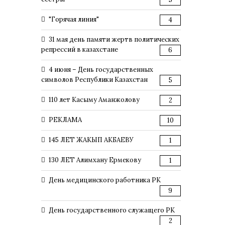
"Горячая линия"
4
31 мая день памяти жертв политических
репрессий в казахстане
6
4 июня – День государственных
символов Республики Казахстан
5
110 лет Касыму Аманжолову
2
РЕКЛАМА
10
145 ЛЕТ ЖАКЫП АКБАЕВУ
1
130 ЛЕТ Алимхану Ермекову
1
День медицинского работника РК
9
День государственного служащего РК
2