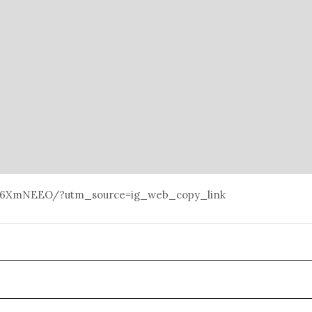
ap6XmNEEO/?utm_source=ig_web_copy_link