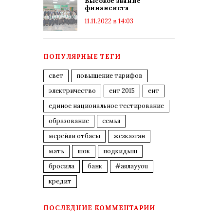
Высокое звание
финансиста
11.11.2022 в 14:03
ПОПУЛЯРНЫЕ ТЕГИ
свет
повышение тарифов
электричество
ент 2015
ент
единое национальное тестирование
образование
семья
мерейли отбасы
жезказган
мать
шок
подкидыш
бросила
банк
#аялауyou
кредит
ПОСЛЕДНИЕ КОММЕНТАРИИ