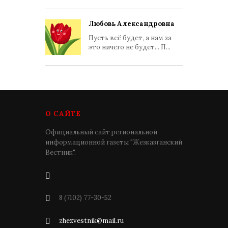
Любовь Александровна
Пусть всё будет, а нам за
это ничего не будет... П...
О САЙТЕ
Официальный сайт региональной
информационной газеты "Жезказганский
Вестник".
8 (7102) 77-30-52
zhezvestnik@mail.ru