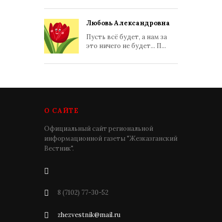
Любовь Александровна
Пусть всё будет, а нам за
это ничего не будет... П...
О САЙТЕ
Официальный сайт региональной
информационной газеты "Жезказганский
Вестник".
8 (7102) 77-30-52
zhezvestnik@mail.ru