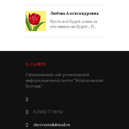
Любовь Александровна
Пусть всё будет, а нам за
это ничего не будет... П...
О САЙТЕ
Официальный сайт региональной
информационной газеты "Жезказганский
Вестник".
8 (7102) 77-30-52
zhezvestnik@mail.ru