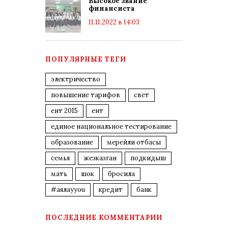
Высокое звание
финансиста
11.11.2022 в 14:03
ПОПУЛЯРНЫЕ ТЕГИ
электричество
повышение тарифов
свет
ент 2015
ент
единое национальное тестирование
образование
мерейли отбасы
семья
жезказган
подкидыш
мать
шок
бросила
#аялауyou
кредит
банк
ПОСЛЕДНИЕ КОММЕНТАРИИ