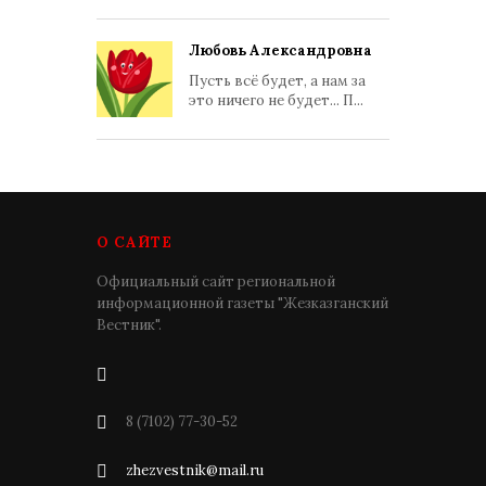
Любовь Александровна
Пусть всё будет, а нам за
это ничего не будет... П...
О САЙТЕ
Официальный сайт региональной
информационной газеты "Жезказганский
Вестник".
8 (7102) 77-30-52
zhezvestnik@mail.ru