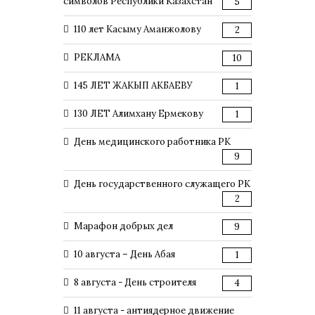
символов Республики Казахстан
5
110 лет Касыму Аманжолову
2
РЕКЛАМА
10
145 ЛЕТ ЖАКЫП АКБАЕВУ
1
130 ЛЕТ Алимхану Ермекову
1
День медицинского работника РК
9
День государственного служащего РК
2
Марафон добрых дел
9
10 августа – День Абая
1
8 августа - День строителя
4
11 августа - антиядерное движение