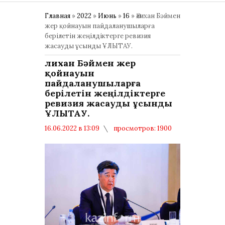
Главная
»
2022
»
Июнь
»
16
» Әлихан Бәймен
жер қойнауын пайдаланушыларға
берілетін жеңілдіктерге ревизия
жасауды ұсынды ҰЛЫТАУ.
Әлихан Бәймен жер
қойнауын
пайдаланушыларға
берілетін жеңілдіктерге
ревизия жасауды ұсынды
ҰЛЫТАУ.
16.06.2022 в 13:09
просмотров: 1900
комментариев: 0
Политика