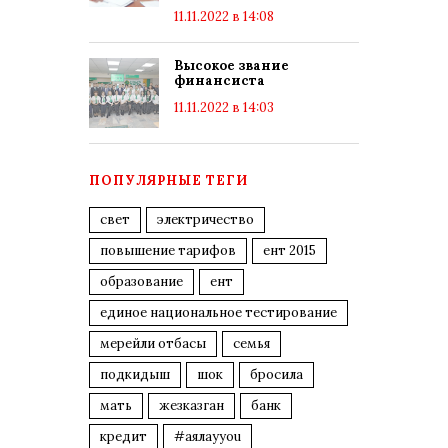
11.11.2022 в 14:08
Высокое звание
финансиста
11.11.2022 в 14:03
ПОПУЛЯРНЫЕ ТЕГИ
свет
электричество
повышение тарифов
ент 2015
образование
ент
единое национальное тестирование
мерейли отбасы
семья
подкидыш
шок
бросила
мать
жезказган
банк
кредит
#аялауyou