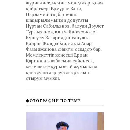
журналист, медиа-менеджер, қоғам
қайраткері Ермұрат Бәпи,
Парламенттің бірнеше
шақырылымының депутаты
Нұртай Сабильянов, балуан Дәулет
Тұрлыханов, ғалым-биотехнолог
Күнсұлу Закария, дінтанушы
Қайрат Жолдыбай, ғалым Анар
Фазылжанова сияқты есімдер бар.
Мемлекеттік кеңесші Ерлан
Қариннің жазбасына сүйенсек,
келешекте құрылтай жұмысына
қатысушылар ауыстырылып
отыруы мүмкін.
ФОТОГРАФИИ ПО ТЕМЕ