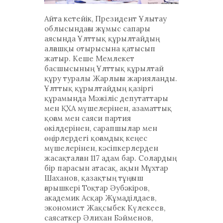
Айта кетейік, Президент Ұлытау
облысындағы жұмыс сапары
аясында Ұлттық құрылтайдың
алғашқы отырысына қатысып
жатыр. Кеше Мемлекет
басшысының Ұлттық құрылтай
құру туралы Жарлығы жарияланды.
Ұлттық құрылтайдың қазіргі
құрамында Мәжіліс депутаттары
мен ҚХА мүшелерінен, азаматтық
қоғам мен саяси партия
өкілдерінен, сарапшылар мен
өңірлердегі қоғамдық кеңес
мүшелерінен, кәсіпкерлерден
жасақталған 117 адам бар. Солардың
бір парасын атасақ, ақын Мұхтар
Шаханов, қазақтың тұңғыш
ғарышкері Тоқтар Әубәкіров,
академик Асқар Жұмаділдаев,
экономист Жақсыбек Күлекеев,
саясаткер Әлихан Бәйменов,