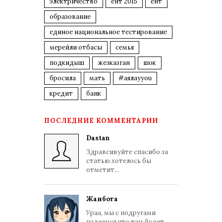
электричество
ент 2015
ент
образование
единое национальное тестирование
мерейли отбасы
семья
подкидыш
жезказган
шок
бросила
мать
#аялауyou
кредит
банк
ПОСЛЕДНИЕ КОММЕНТАРИИ
Dastan
Здравсивуйте спасибо за
статью.хотелось бы
отметит...
Жанбота
Ураа, мы с подругами
надеемся что там будет