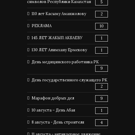
символов Республики Казахстан
5
110 лет Касыму Аманжолову
2
РЕКЛАМА
10
145 ЛЕТ ЖАКЫП АКБАЕВУ
1
130 ЛЕТ Алимхану Ермекову
1
День медицинского работника РК
9
День государственного служащего РК
2
Марафон добрых дел
9
10 августа – День Абая
1
8 августа - День строителя
4
11 августа - антиядерное движение