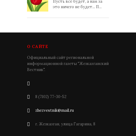
Пусть всё будет, а нам за
это ничего не будет... П...
О САЙТЕ
Официальный сайт региональной
информационной газеты "Жезказганский
Вестник".
8 (7102) 77-30-52
zhezvestnik@mail.ru
г. Жезказган, улица Гагарина, 8