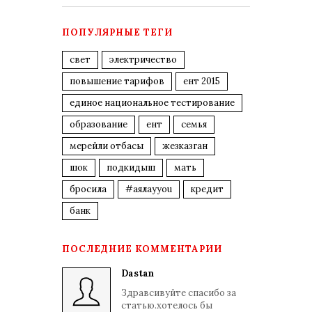
ПОПУЛЯРНЫЕ ТЕГИ
свет
электричество
повышение тарифов
ент 2015
единое национальное тестирование
образование
ент
семья
мерейли отбасы
жезказган
шок
подкидыш
мать
бросила
#аялауyou
кредит
банк
ПОСЛЕДНИЕ КОММЕНТАРИИ
Dastan
Здравсивуйте спасибо за
статью.хотелось бы