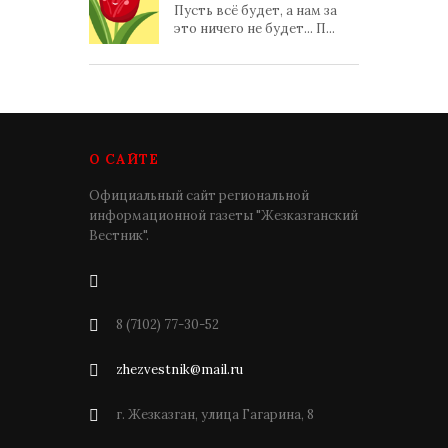
Пусть всё будет, а нам за
это ничего не будет... П...
О САЙТЕ
Официальный сайт региональной
информационной газеты "Жезказганский
Вестник".
8 (7102) 77-30-52
zhezvestnik@mail.ru
г. Жезказган, улица Гагарина, 8