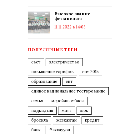
Высокое звание
финансиста
11.11.2022 в 14:03
ПОПУЛЯРНЫЕ ТЕГИ
свет
электричество
повышение тарифов
ент 2015
образование
ент
единое национальное тестирование
семья
мерейли отбасы
подкидыш
мать
шок
бросила
жезказган
кредит
банк
#аялауyou