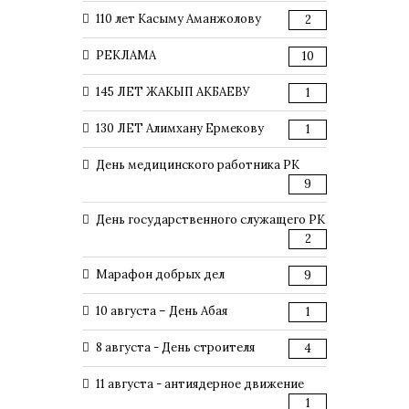
110 лет Касыму Аманжолову
2
РЕКЛАМА
10
145 ЛЕТ ЖАКЫП АКБАЕВУ
1
130 ЛЕТ Алимхану Ермекову
1
День медицинского работника РК
9
День государственного служащего РК
2
Марафон добрых дел
9
10 августа – День Абая
1
8 августа - День строителя
4
11 августа - антиядерное движение
1