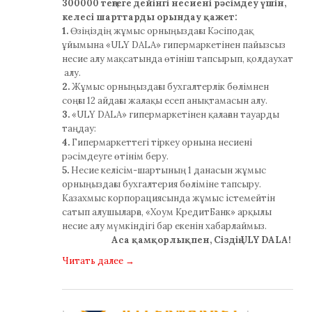
300000 теңгеге дейінгі несиені рәсімдеу үшін,
келесі шарттарды орындау қажет:
1.
Өзіңіздің жұмыс орныңыздағы Кәсіподақ
ұйымына «ULY DALA» гипермаркетінен пайызсыз
несие алу мақсатында өтініш тапсырып, қолдаухат
алу.
2.
Жұмыс орныңыздағы бухгалтерлік бөлімнен
соңғы 12 айдағы жалақы есеп анықтамасын алу.
3.
«ULY DALA» гипермаркетінен қалаған тауарды
таңдау:
4.
Гипермаркеттегі тіркеу орнына несиені
рәсімдеуге өтінім беру.
5.
Несие келісім-шартының 1 данасын жұмыс
орныңыздағы бухгалтерия бөліміне тапсыру.
Казахмыс корпорациясында жұмыс істемейтін
сатып алушыларға, «Хоум КредитБанк» арқылы
несие алу мүмкіндігі бар екенін хабарлаймыз.
Аса қамқорлықпен, Сіздің ULY DALA!
Читать далее
→