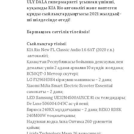
ULY DALA гипермаркеті ұсынған үшінші,
ауқымды KIA Rio автокөлігі және көптеген
құнды сыйлықтардың ұтысы 2021 жылдың 2-
ші шілдесінде өтеді!
Баршаңызға сәттілік тілейміз!
Сыйлықтар тізімі:
KIA Rio New FL Classic Audio 1.6 6AT (2020 г.в.)
автокөлігі;
Қазақстан Республикасы бойынша денсаулық пен
демалыс үшін 2 адамға арналған 10 күндік жолдама;
RC50QT-3 Метеор скутері;
LG F1296HDS4 кіржуғыш машинасы – 2 дана;
Xiaomi MiJia Smart Electric Scooter Essential
самокаты – 2 дана;
LED Samsung UE32N4500AUXCE 81 см теледидары;
De Luxe 506004.04ЭС ас үй пеші;
Бирюса 240KX мұздатқышы – 2 дана; BEKO RDSK
240M00W тоңазытқышы;
Надувная лодка Аква Оптима 260 үрленетін
қайығы;
Lizida Technology Msep 26 велосипеді;