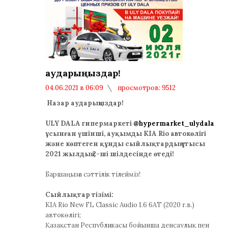
аударыңыздар!
04.06.2021 в 06:09
просмотров: 9512
комментариев: 0
Назар аударыңыздар!
ULY DALA гипермаркеті
@hypermarket_ulydala
ұсынған үшінші, ауқымды KIA Rio автокөлігі
және көптеген құнды сыйлықтардың ұтысы
2021 жылдың 2-ші шілдесінде өтеді!
Баршаңызға сәттілік тілейміз!
Сыйлықтар тізімі:
KIA Rio New FL Classic Audio 1.6 6AT (2020 г.в.)
автокөлігі;
Қазақстан Республикасы бойынша денсаулық пен