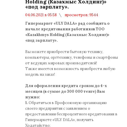
Holding (Казахмыс Холдинг)»
«под зарплату».
04.06.2021 в 05:58
просмотров: 9544
комментариев: 0
Гипермаркет «ULY DALA» рад сообщить о
начале кредитования работников ТОО
«Kazakhmys Holding (Казахмыс Холдинг)»
«под зарплату».
Вы можете приобрести бытовую технику,
компьютеры, оргтехнику, телефоны и смартфоны
от ведущих мировых производителей!
Также имеется возможность приобрести любую
модель на заказ!
Для оформления кредита сроком до 4-х
месяцев (в сумме до 300 000 тенге) Вам
нужно:
1.
Обратиться в Профсоюзную организацию
своего предприятия с заявлением о
предоставлении беспроцентного кредитования в
Гипермаркете «ULY DALA», получить
Ходатайство;