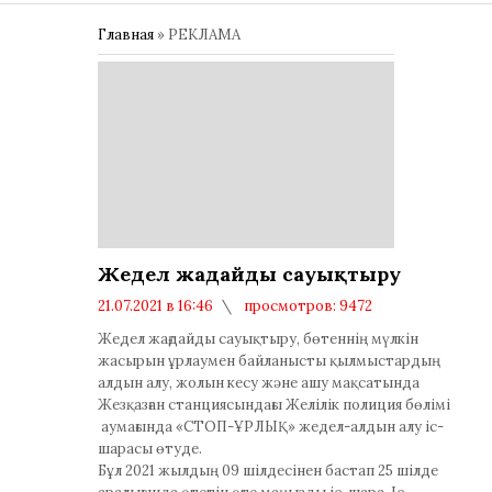
Главная
»
РЕКЛАМА
Жедел жағдайды сауықтыру
21.07.2021 в 16:46
просмотров: 9472
комментариев: 0
Жедел жағдайды сауықтыру, бөтеннің мүлкін
жасырын ұрлаумен байланысты қылмыстардың
алдын алу, жолын кесу және ашу мақсатында
Жезқазған станциясындағы Желілік полиция бөлімі
аумағында «СТОП-ҰРЛЫҚ» жедел-алдын алу іс-
шарасы өтуде.
Бұл 2021 жылдың 09 шілдесінен бастап 25 шілде