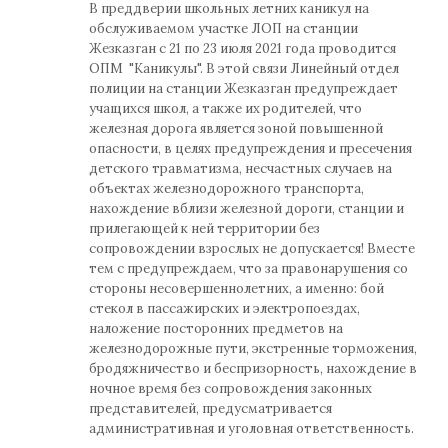
В преддверии школьных летних каникул на
обслуживаемом участке ЛОП на станции
Жезказган с 21 по 23 июля 2021 года проводится
ОПМ "Каникулы". В этой связи Линейный отдел
полиции на станции Жезказган предупреждает
учащихся школ, а также их родителей, что
железная дорога является зоной повышенной
опасности, в целях предупреждения и пресечения
детского травматизма, несчастных случаев на
объектах железнодорожного транспорта,
нахождение вблизи железной дороги, станции и
прилегающей к ней территории без
сопровождении взрослых не допускается! Вместе
тем c предупреждаем, что за правонарушения со
стороны несовершеннолетних, а именно: бой
стекол в пассажирских и электропоездах,
наложение посторонних предметов на
железнодорожные пути, экстренные торможения,
бродяжничество и беспризорность, нахождение в
ночное время без сопровождения законных
представителей, предусматривается
административная и уголовная ответственность.