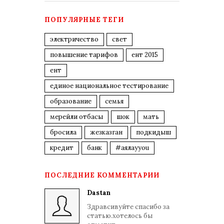
ПОПУЛЯРНЫЕ ТЕГИ
электричество
свет
повышение тарифов
ент 2015
ент
единое национальное тестирование
образование
семья
мерейли отбасы
шок
мать
бросила
жезказган
подкидыш
кредит
банк
#аялауyou
ПОСЛЕДНИЕ КОММЕНТАРИИ
Dastan
Здравсивуйте спасибо за
статью.хотелось бы