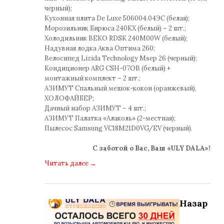
черный);
Кухонная плита De Luxe 506004.04ЭС (белая);
Морозильник Бирюса 240KX (белый) – 2 шт.;
Холодильник BEKO RDSK 240M00W (белый);
Надувная лодка Аква Оптима 260;
Велосипед Lizida Technology Msep 26 (черный);
Кондиционер ARG CSH-07OB (белый) +
монтажный комплект – 2 шт.;
АЗИМУТ Спальный мешок-кокон (оранжевый),
ХОЛОФАЙБЕР;
Дачный набор АЗИМУТ – 4 шт.;
АЗИМУТ Палатка «Алаколь» (2-местная);
Пылесос Samsung VC18M21D0VG/EV (черный).
С заботой о Вас, Ваш «ULY DALA»!
Читать далее
→
Назар