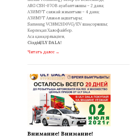
ARG CSH-07OB ауабаптағышы – 2 дана;
АЗИМУТ саяжай жиынтығы – 4 дана;
АЗИМУТ Алакөл ақшатыры;
Samsung VC18M21D0VG/EV шаңсорғышы;
Көрпеқап Халофайбер.
Аса қамқорлықпен,
Сіздің ULY DALA!
Читать далее
→
Внимание! Внимание!