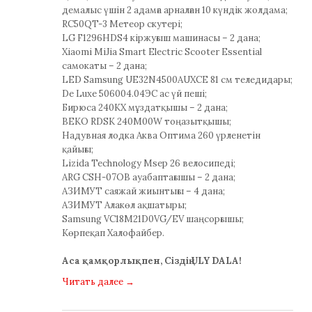
демалыс үшін 2 адамға арналған 10 күндік жолдама;
RC50QT-3 Метеор скутері;
LG F1296HDS4 кіржуғыш машинасы – 2 дана;
Xiaomi MiJia Smart Electric Scooter Essential
самокаты – 2 дана;
LED Samsung UE32N4500AUXCE 81 см теледидары;
De Luxe 506004.04ЭС ас үй пеші;
Бирюса 240KX мұздатқышы – 2 дана;
BEKO RDSK 240M00W тоңазытқышы;
Надувная лодка Аква Оптима 260 үрленетін
қайығы;
Lizida Technology Msep 26 велосипеді;
ARG CSH-07OB ауабаптағышы – 2 дана;
АЗИМУТ саяжай жиынтығы – 4 дана;
АЗИМУТ Алакөл ақшатыры;
Samsung VC18M21D0VG/EV шаңсорғышы;
Көрпеқап Халофайбер.
Аса қамқорлықпен, Сіздің ULY DALA!
Читать далее
→