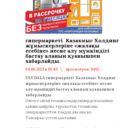
гипермаркеті Казахмыс Холдинг
жұмыскерлеріне «жалақы
есебіне» несие алу мүмкіндігі
бастау алғанын қуанышпен
хабарлайды.
04.06.2021 в 05:49
просмотров: 9492
комментариев: 0
ULY DALA гипермаркеті Казахмыс Холдинг
жұмыскерлеріне «жалақы есебіне» несие
алу мүмкіндігі бастау алғанын қуанышпен
хабарлайды.
Әлемге әйгілі техника өндірушілерден көңіліңіз
қалаған цифрлы, тұрмыстық техниканы
гипермаркеттен таңдап ала аласыз.
Тапсырыс үстелі қамтылған.