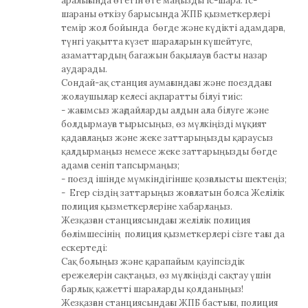
аралығында өтетін өте маңызды іс-шара. Іс-
шараны өткізу барысында ЖПБ қызметкерлері
темір жол бойында бөгде және күдікті адамдарға,
түнгі уақытта күзет шараларын күшейтуге,
азаматтардың багажын бақылауға басты назар
аударады.
Сондай-ақ станция аумағындағы және поезддағы
жолаушылар келесі ақпаратты білуі тиіс:
- жағымсыз жағдайларды алдын ала білуге және
болдырмауға тырысыңыз, өз мүлкіңізді мұқият
қадағалаңыз және жеке заттарыңызды қараусыз
қалдырмаңыз немесе жеке заттарыңызды бөгде
адамға сеніп тапсырмаңыз;
- поезд ішінде мүмкіндігінше қозғалысты шектеңіз;
- Егер сіздің заттарыңыз жоғалатын болса Желілік
полиция қызметкерлеріне хабарлаңыз.
Жезқазған станциясындағы желілік полиция
бөлімшесінің полиция қызметкерлері сізге тағы да
ескертеді:
Сақ болыңыз және қарапайым қауіпсіздік
ережелерін сақтаңыз, өз мүлкіңізді сақтау үшін
барлық қажетті шараларды қолданыңыз!
Жезқазған станциясындағы ЖПБ бастығы, полиция