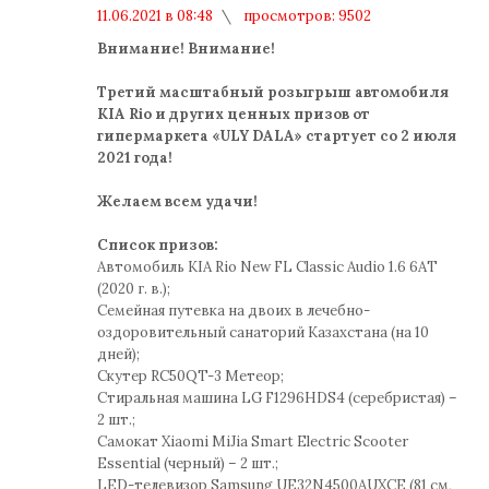
11.06.2021 в 08:48
просмотров: 9502
комментариев: 0
Внимание! Внимание!
Третий масштабный розыгрыш автомобиля
KIA Rio и других ценных призов от
гипермаркета «ULY DALA» стартует со 2 июля
2021 года!
Желаем всем удачи!
Список призов:
Автомобиль KIA Rio New FL Classic Audio 1.6 6AT
(2020 г. в.);
Семейная путевка на двоих в лечебно-
оздоровительный санаторий Казахстана (на 10
дней);
Скутер RC50QT-3 Метеор;
Стиральная машина LG F1296HDS4 (серебристая) –
2 шт.;
Самокат Xiaomi MiJia Smart Electric Scooter
Essential (черный) – 2 шт.;
LED-телевизор Samsung UE32N4500AUXCE (81 см,