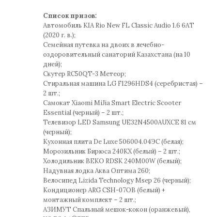
Список призов:
Автомобиль KIA Rio New FL Classic Audio 1.6 6AT
(2020 г. в.);
Семейная путевка на двоих в лечебно-
оздоровительный санаторий Казахстана (на 10
дней);
Скутер RC50QT-3 Метеор;
Стиральная машина LG F1296HDS4 (серебристая) –
2 шт.;
Самокат Xiaomi MiJia Smart Electric Scooter
Essential (черный) – 2 шт.;
Телевизор LED Samsung UE32N4500AUXCE 81 см
(черный);
Кухонная плита De Luxe 506004.04ЭС (белая);
Морозильник Бирюса 240KX (белый) – 2 шт.;
Холодильник BEKO RDSK 240M00W (белый);
Надувная лодка Аква Оптима 260;
Велосипед Lizida Technology Msep 26 (черный);
Кондиционер ARG CSH-07OB (белый) +
монтажный комплект – 2 шт.;
АЗИМУТ Спальный мешок-кокон (оранжевый),