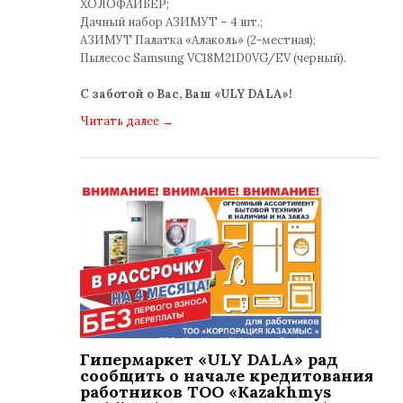
ХОЛОФАЙБЕР;
Дачный набор АЗИМУТ – 4 шт.;
АЗИМУТ Палатка «Алаколь» (2-местная);
Пылесос Samsung VC18M21D0VG/EV (черный).
С заботой о Вас, Ваш «ULY DALA»!
Читать далее
→
Гипермаркет «ULY DALA» рад
сообщить о начале кредитования
работников ТОО «Kazakhmys