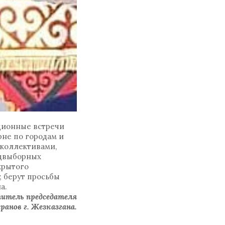
ционные встречи
рне по городам и
 коллективами,
едвыборных
крытого
 берут просьбы
а.
титель председателя
ранов г. Жезказгана.