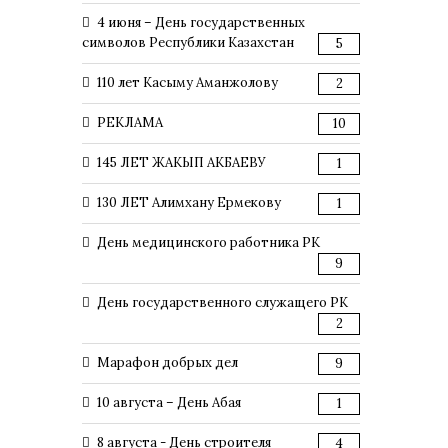
4 июня – День государственных
символов Республики Казахстан
5
110 лет Касыму Аманжолову
2
РЕКЛАМА
10
145 ЛЕТ ЖАКЫП АКБАЕВУ
1
130 ЛЕТ Алимхану Ермекову
1
День медицинского работника РК
9
День государственного служащего РК
2
Марафон добрых дел
9
10 августа – День Абая
1
8 августа - День строителя
4