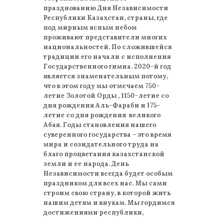
празднованию Дня Независимости
Республики Казахстан, страны, где
под мирным ясным небом
проживают представители многих
национальностей. По сложившейся
традиции его начали с исполнения
Государственного гимна. 2020-й год
является знаменательным потому,
что в этом году мы отмечаем 750-
летие Золотой Орды , 1150-летие со
дня рождения Аль-Фараби и 175-
летие со дня рождения великого
Абая. Годы становления нашего
суверенного государства – это время
мира и созидательного труда на
благо процветания казахстанской
земли и ее народа. День
Независимости всегда будет особым
праздником для всех нас. Мы сами
строим свою страну, в которой жить
нашим детям и внукам. Мы гордимся
достижениями республики,