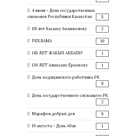
4 июня – День государственных
символов Республики Казахстан
5
110 лет Касыму Аманжолову
2
РЕКЛАМА
10
145 ЛЕТ ЖАКЫП АКБАЕВУ
1
130 ЛЕТ Алимхану Ермекову
1
День медицинского работника РК
9
День государственного служащего РК
2
Марафон добрых дел
9
10 августа – День Абая
1