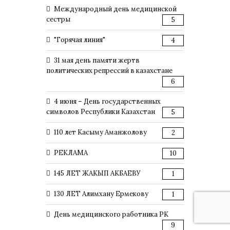
Международный день медицинской
сестры
5
"Горячая линия"
4
31 мая день памяти жертв
политических репрессий в казахстане
6
4 июня – День государственных
символов Республики Казахстан
5
110 лет Касыму Аманжолову
2
РЕКЛАМА
10
145 ЛЕТ ЖАКЫП АКБАЕВУ
1
130 ЛЕТ Алимхану Ермекову
1
День медицинского работника РК
9