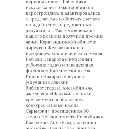
переосмыслить. Работники
искусства не только мобильно
перестроились и адаптировались
к предлагаемым обстоятельствам,
но и добились определенных
результатов. Так, 2 человека из
нашего региона получили премию
акима Карагандинской области:
директор Жезказганского
историко-археологического музея
Раушан Капарова («Музейный
работник года») и заведующая
филиалом библиотеки в селе
Кенгир Назира Смагулова
(«Лучший сельский
библиотекарь»). Ансамбли «Ақ
әжелер» и «Шалкыма» заняли
третье место в областном
конкурсе «Новые имена
Сарыарки», посвященном 30-
летию Независимости Республики
Казахстан. Анна Ким, участница
ансамбля «Диндалле», приняла