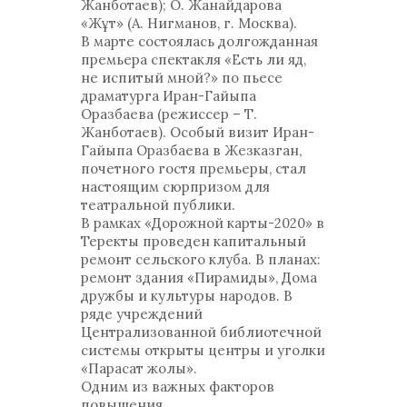
Жанботаев); О. Жанайдарова
«Жұт» (А. Нигманов, г. Москва).
В марте состоялась долгожданная
премьера спектакля «Есть ли яд,
не испитый мной?» по пьесе
драматурга Иран-Гайыпа
Оразбаева (режиссер – Т.
Жанботаев). Особый визит Иран-
Гайыпа Оразбаева в Жезказган,
почетного гостя премьеры, стал
настоящим сюрпризом для
театральной публики.
В рамках «Дорожной карты-2020» в
Теректы проведен капитальный
ремонт сельского клуба. В планах:
ремонт здания «Пирамиды», Дома
дружбы и культуры народов. В
ряде учреждений
Централизованной библиотечной
системы открыты центры и уголки
«Парасат жолы».
Одним из важных факторов
повышения