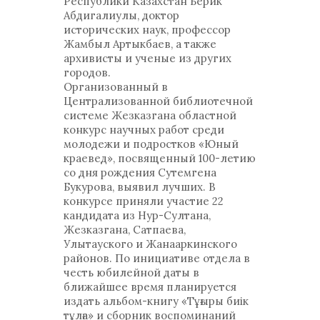
Республики Казахстан Берик
Абдигалиулы, доктор
исторических наук, профессор
Жамбыл Артыкбаев, а также
архивисты и ученые из других
городов.
Организованный в
Централизованной библиотечной
системе Жезказгана областной
конкурс научных работ среди
молодежи и подростков «Юный
краевед», посвященный 100-летию
со дня рождения Сутемгена
Букурова, выявил лучших. В
конкурсе приняли участие 22
кандидата из Нур-Султана,
Жезказгана, Сатпаева,
Улытауского и Жанааркинского
районов. По инициативе отдела в
честь юбилейной даты в
ближайшее время планируется
издать альбом-книгу «Тұғыры биік
тұлға» и сборник воспоминаний