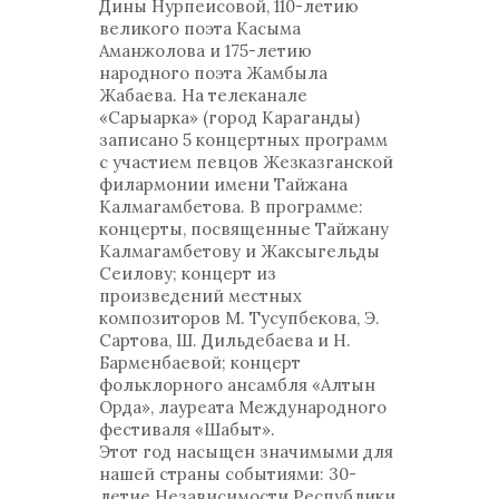
Дины Нурпеисовой, 110-летию
великого поэта Касыма
Аманжолова и 175-летию
народного поэта Жамбыла
Жабаева. На телеканале
«Сарыарка» (город Караганды)
записано 5 концертных программ
с участием певцов Жезказганской
филармонии имени Тайжана
Калмагамбетова. В программе:
концерты, посвященные Тайжану
Калмагамбетову и Жаксыгельды
Сеилову; концерт из
произведений местных
композиторов М. Тусупбекова, Э.
Сартова, Ш. Дильдебаева и Н.
Барменбаевой; концерт
фольклорного ансамбля «Алтын
Орда», лауреата Международного
фестиваля «Шабыт».
Этот год насыщен значимыми для
нашей страны событиями: 30-
летие Независимости Республики