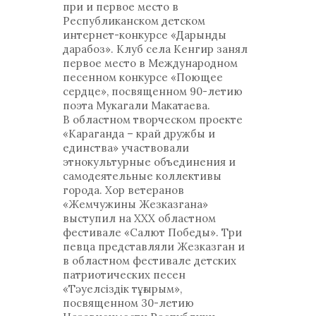
при и первое место в
Республиканском детском
интернет-конкурсе «Дарынды
дарабоз». Клуб села Кенгир занял
первое место в Международном
песенном конкурсе «Поющее
сердце», посвященном 90-летию
поэта Мукагали Макатаева.
В областном творческом проекте
«Караганда – край дружбы и
единства» участвовали
этнокультурные объединения и
самодеятельные коллективы
города. Хор ветеранов
«Жемчужины Жезказгана»
выступил на ХХХ областном
фестивале «Салют Победы». Три
певца представляли Жезказган и
в областном фестивале детских
патриотических песен
«Тәуелсіздік тұғырым»,
посвященном 30-летию