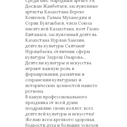
Среди них: Народный артист РК
Досжан Жанботаев, заслуженные
артисты Казахстана Береке
Кошенов, Галым Мухамедин и
Серик Булгакбаев, член Союза
писателей Казахстана, поэт Газиз
Ештанаев, заслуженный деятель
Казахстана Нурлан Хамзин,
деятель культуры Салтанат
Нурлыбаева, отличник сферы
культуры Зауреш Омарова…
Деятели культуры и искусства
играют важную роль в
формировании, развитии и
сохранении культурных и
исторических ценностей нашего
региона.
В канун профессионального
праздника от всей души
поздравляю своих коллег, всех
деятелей культуры и искусства!
Желаю всем крепкого здоровья,
бодрости духа и больших успехов