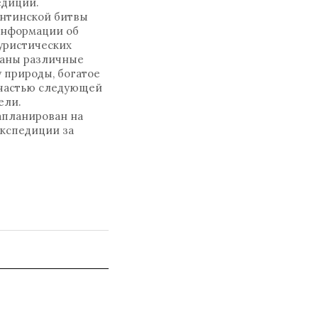
едиции.
антинской битвы
 информации об
туристических
ваны различные
 природы, богатое
ь частью следующей
ели.
апланирован на
экспедиции за