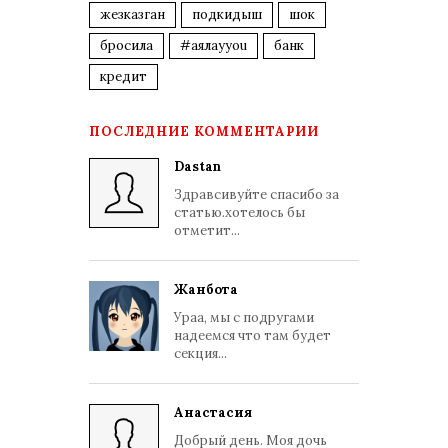
жезказган
подкидыш
шок
бросила
#аялауyou
банк
кредит
ПОСЛЕДНИЕ КОММЕНТАРИИ
Dastan
Здравсивуйте спасибо за
статью.хотелось бы
отметит...
Жанбота
Ураа, мы с подругами
надеемся что там будет
секция...
Анастасия
Добрый день. Моя дочь