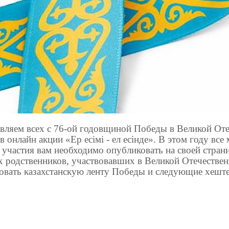
вляем всех с 76-ой годовщиной Победы в Великой Оте
 в онлайн акции
«Е
р
есімі - ел есі
нде
». В этом году все
 участия вам необходимо
опубликовать
на своей стран
х родственников, участвовавших в Великой Отечестве
овать казахстанскую ленту Победы и следующие хеште