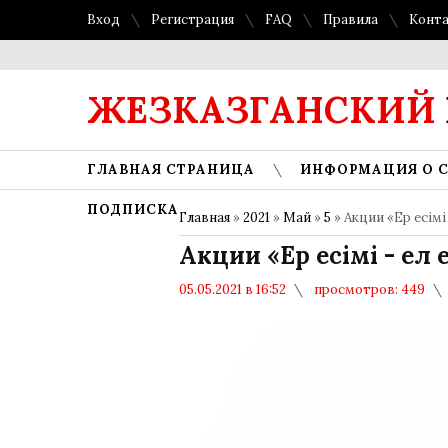
Вход
Регистрация
FAQ
Правила
Конт
ЖЕЗКАЗГАНСКИЙ
ГЛАВНАЯ СТРАНИЦА
ИНФОРМАЦИЯ О 
ПОДПИСКА
Главная
»
2021
»
Май
»
5
» Акции «Ер есімі 
Акции «Ер есімі - ел 
05.05.2021 в 16:52
просмотров: 449