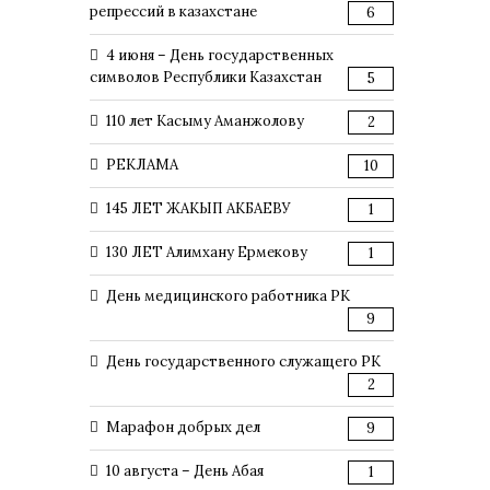
репрессий в казахстане
6
4 июня – День государственных
символов Республики Казахстан
5
110 лет Касыму Аманжолову
2
РЕКЛАМА
10
145 ЛЕТ ЖАКЫП АКБАЕВУ
1
130 ЛЕТ Алимхану Ермекову
1
День медицинского работника РК
9
День государственного служащего РК
2
Марафон добрых дел
9
10 августа – День Абая
1