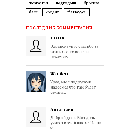
жезказган
подкидыш
бросила
банк
кредит
#аялауyou
ПОСЛЕДНИЕ КОММЕНТАРИИ
Dastan
Здравсивуйте спасибо за
статью.хотелось бы
отметит...
Жанбота
Ураа, мы с подругами
надеемся что там будет
секция...
Анастасия
Добрый день. Моя дочь
учится в этой школе. Но ни
к...