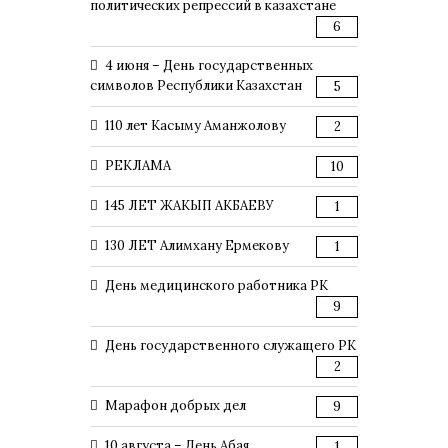
политических репрессий в казахстане
6
4 июня – День государственных
символов Республики Казахстан
5
110 лет Касыму Аманжолову
2
РЕКЛАМА
10
145 ЛЕТ ЖАКЫП АКБАЕВУ
1
130 ЛЕТ Алимхану Ермекову
1
День медицинского работника РК
9
День государственного служащего РК
2
Марафон добрых дел
9
10 августа – День Абая
1