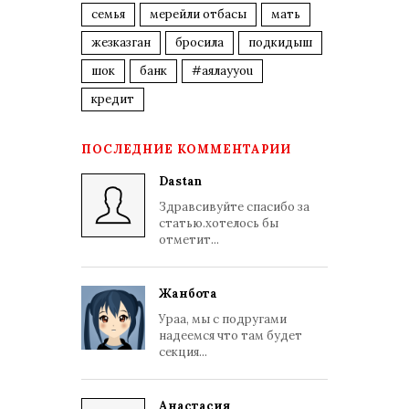
семья
мерейли отбасы
мать
жезказган
бросила
подкидыш
шок
банк
#аялауyou
кредит
ПОСЛЕДНИЕ КОММЕНТАРИИ
Dastan
Здравсивуйте спасибо за
статью.хотелось бы
отметит...
Жанбота
Ураа, мы с подругами
надеемся что там будет
секция...
Анастасия