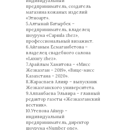
индивидуальный
предприниматель, создатель
магазина кожаных изделий
«Этноарт».
5.Алтынай Батырбек –
предприниматель, владелец
шоурума «Capsula zhez»,
профессиональный визажист.
6.Айганым Есмаганбетова –
владелец свадебного салона
«Luxury zhez».
7.Арайлым Хамитова – «Мисс
Жезказган – 2019», «Вице-мисс
Казахстана – 2020».
8.Жараспаев Алияр – выпускник
Жезказганского университета.
9.Алпанбаева Эльвира – главный
редактор газеты «Жезказганский
вестник».
10.Утепова Айнур –
индивидуальный
предприниматель, директор
шоурума «Number one».