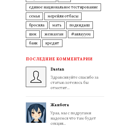
единое национальное тестирование
семья
мерейли отбасы
бросила
мать
подкидыш
шок
жезказган
#аялауyou
банк
кредит
ПОСЛЕДНИЕ КОММЕНТАРИИ
Dastan
Здравсивуйте спасибо за
статью.хотелось бы
отметит...
Жанбота
Ураа, мы с подругами
надеемся что там будет
секция...