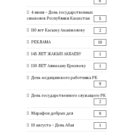
6
4 июня – День государственных
символов Республики Казахстан
5
110 лет Касыму Аманжолову
2
РЕКЛАМА
10
145 ЛЕТ ЖАКЫП АКБАЕВУ
1
130 ЛЕТ Алимхану Ермекову
1
День медицинского работника РК
9
День государственного служащего РК
2
Марафон добрых дел
9
10 августа – День Абая
1