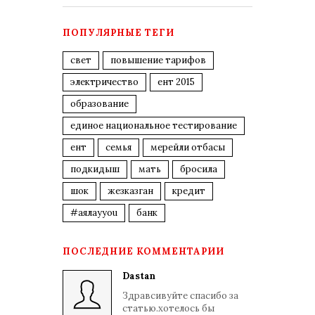
ПОПУЛЯРНЫЕ ТЕГИ
свет
повышение тарифов
электричество
ент 2015
образование
единое национальное тестирование
ент
семья
мерейли отбасы
подкидыш
мать
бросила
шок
жезказган
кредит
#аялауyou
банк
ПОСЛЕДНИЕ КОММЕНТАРИИ
Dastan
Здравсивуйте спасибо за
статью.хотелось бы