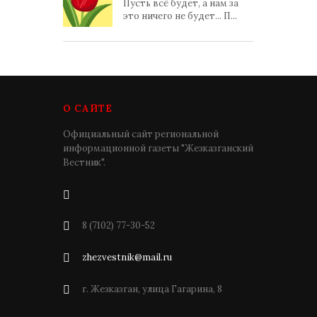
Пусть всё будет, а нам за
это ничего не будет... П...
О САЙТЕ
Официальный сайт региональной
информационной газеты "Жезказганский
Вестник".
8 (7102) 77-30-52
zhezvestnik@mail.ru
г. Жезказган, улица Гагарина, 8