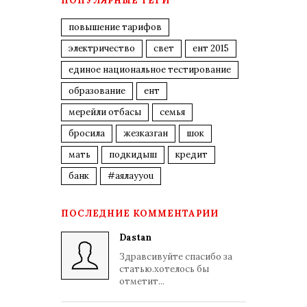
ПОПУЛЯРНЫЕ ТЕГИ
повышение тарифов
электричество
свет
ент 2015
единое национальное тестирование
образование
ент
мерейли отбасы
семья
бросила
жезказган
шок
мать
подкидыш
кредит
банк
#аялауyou
ПОСЛЕДНИЕ КОММЕНТАРИИ
Dastan
Здравсивуйте спасибо за
статью.хотелось бы
отметит...