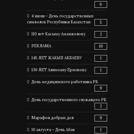
6
4 июня – День государственных
символов Республики Казахстан
5
110 лет Касыму Аманжолову
2
РЕКЛАМА
10
145 ЛЕТ ЖАКЫП АКБАЕВУ
1
130 ЛЕТ Алимхану Ермекову
1
День медицинского работника РК
9
День государственного служащего РК
2
Марафон добрых дел
9
10 августа – День Абая
1