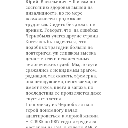
Юрий Васильевич. – Я и сам по
состоянию здоровья вышел на
инвалидность, но по мере
возможности продолжаю
трудиться. Сидеть без дела я не
привык. Говорят, что на ошибках
Чернобыля учатся другие страны.
Хотелось бы надеяться, что
подобных трагедий больше не
повторится, уж слишком высока
цена – тысячи искалеченных
человеческих судеб. Мы, по сути,
сражались с невидимым врагом,
радиация, так сказать, эфемерна,
она неощущаема, неосязаема, не
имеет вкуса, цвета и запаха, но
последствия ее проявляются даже
спустя столетия.
По приезду из Чернобыля наш
герой понемногу начал
адаптироваться к мирной жизни.
– С 1985 по 1987 годы я трудился
мастером на ТЭЦ в отделе РМСУ,