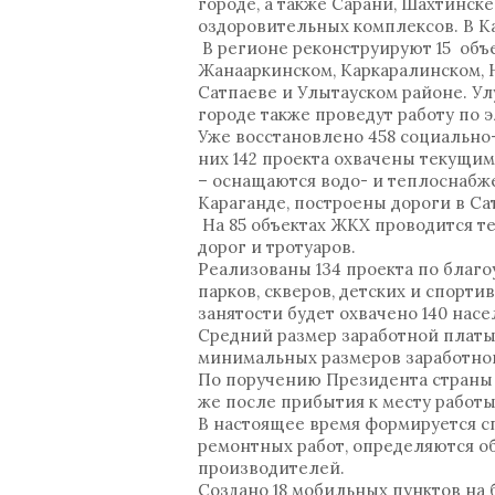
городе, а также Сарани, Шахтинск
оздоровительных комплексов. В К
В регионе реконструируют 15 объ
Жанааркинском, Каркаралинском, 
Сатпаеве и Улытауском районе. Ул
городе также проведут работу по 
Уже восстановлено 458 социально
них 142 проекта охвачены текущим
– оснащаются водо- и теплоснабж
Караганде, построены дороги в Са
На 85 объектах ЖКХ проводится те
дорог и тротуаров.
Реализованы 134 проекта по благо
парков, скверов, детских и спорт
занятости будет охвачено 140 нас
Средний размер заработной платы 
минимальных размеров заработно
По поручению Президента страны 
же после прибытия к месту работы
В настоящее время формируется с
ремонтных работ, определяются 
производителей.
Создано 18 мобильных пунктов на 