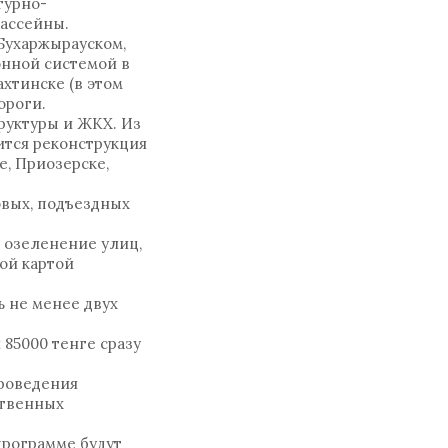
турно-
бассейны.
Бухаржырауском,
онной системой в
хтинске (в этом
ороги.
руктуры и ЖКХ. Из
ится реконструкция
, Приозерске,
овых, подъездных
и озеленение улиц,
ой картой
ь не менее двух
85000 тенге сразу
проведения
ственных
программе будут