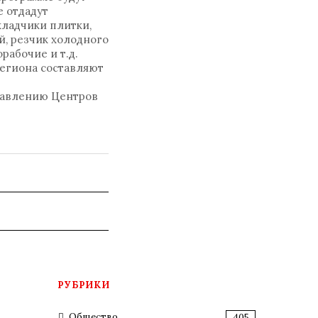
 отдадут
кладчики плитки,
й, резчик холодного
орабочие и т.д.
 региона составляют
правлению Центров
РУБРИКИ
Общество
405