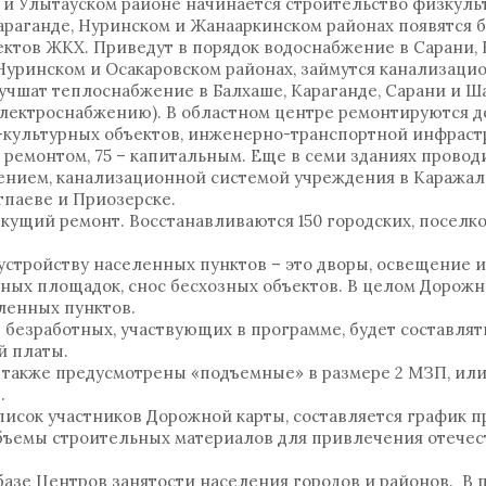
е и Улытауском районе начинается строительство физкуль
араганде, Нуринском и Жанааркинском районах появятся 
ектов ЖКХ. Приведут в порядок водоснабжение в Сарани, 
Нуринском и Осакаровском районах, займутся канализаци
учшат теплоснабжение в Балхаше, Караганде, Сарани и Ша
электроснабжению). В областном центре ремонтируются д
-культурных объектов, инженерно-транспортной инфраст
 ремонтом, 75 – капитальным. Еще в семи зданиях провод
ением, канализационной системой учреждения в Каражале
тпаеве и Приозерске.
кущий ремонт. Восстанавливаются 150 городских, поселк
устройству населенных пунктов – это дворы, освещение 
ивных площадок, снос бесхозных объектов. В целом Дорожн
еленных пунктов.
безработных, участвующих в программе, будет составлят
й платы.
также предусмотрены «подъемные» в размере 2 МЗП, или 
.
писок участников Дорожной карты, составляется график 
объемы строительных материалов для привлечения отече
базе Центров занятости населения городов и районов. В 