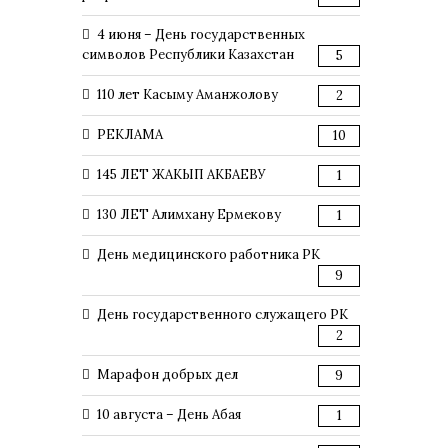
4 июня – День государственных
символов Республики Казахстан
5
110 лет Касыму Аманжолову
2
РЕКЛАМА
10
145 ЛЕТ ЖАКЫП АКБАЕВУ
1
130 ЛЕТ Алимхану Ермекову
1
День медицинского работника РК
9
День государственного служащего РК
2
Марафон добрых дел
9
10 августа – День Абая
1