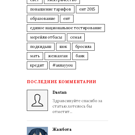
повышение тарифов
ент 2015
образование
ент
единое национальное тестирование
мерейли отбасы
семья
подкидыш
шок
бросила
мать
жезказган
банк
кредит
#аялауyou
ПОСЛЕДНИЕ КОММЕНТАРИИ
Dastan
Здравсивуйте спасибо за
статью.хотелось бы
отметит...
Жанбота