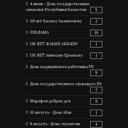
4 июня – День государственных
символов Республики Казахстан
5
110 лет Касыму Аманжолову
2
РЕКЛАМА
10
145 ЛЕТ ЖАКЫП АКБАЕВУ
1
130 ЛЕТ Алимхану Ермекову
1
День медицинского работника РК
9
День государственного служащего РК
2
Марафон добрых дел
9
10 августа – День Абая
1
8 августа - День строителя
4