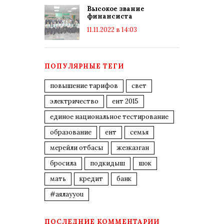
Высокое звание
финансиста
11.11.2022 в 14:03
ПОПУЛЯРНЫЕ ТЕГИ
повышение тарифов
свет
электричество
ент 2015
единое национальное тестирование
образование
ент
семья
мерейли отбасы
жезказган
бросила
подкидыш
шок
мать
кредит
банк
#аялауyou
ПОСЛЕДНИЕ КОММЕНТАРИИ