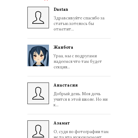
Dastan
Здравсивуйте спасибо за
статью.хотелось бы
отметит...
Жанбота
Ураа, мы с подругами
надеемся что там будет
секция...
Анастасия
Добрый день. Моя дочь
учится в этой школе. Но ни
к...
Азамат
О, судя по фотографии там
не то что нужен ремонт, ...