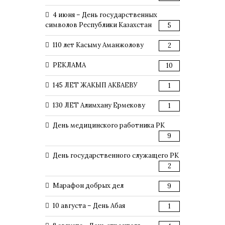
4 июня – День государственных
символов Республики Казахстан
5
110 лет Касыму Аманжолову
2
РЕКЛАМА
10
145 ЛЕТ ЖАКЫП АКБАЕВУ
1
130 ЛЕТ Алимхану Ермекову
1
День медицинского работника РК
9
День государственного служащего РК
2
Марафон добрых дел
9
10 августа – День Абая
1