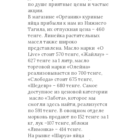
по душе приятные цены и частые
акции.
В магазине «Органик» куриные
яйца прибыли к нам из Нижнего
Тагила, их отпускная цена – 460
тенге. Линейка растительных
масел также широко
представлена. Масло марки «O
Live» стоит 570 тенге, «Жайлау» –
627 тенге за 1 литр, масло
торговой марки «Олейна»
реализовывается по 700 тенге,
«Слобода» стоит 675 тенге,
«Шедевр» – 680 тенге. Самое
доступное из ценовой категории
масло «Забота», которое мы
смогли здесь найти, реализуется
по 591 тенге. В овощном отделе
морковь продают по 152 тенге за 1
кг, лук –107 тенге, яблоки
«Лимонка» – 414 тенге.
На рынке «Шаруа» яйца