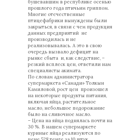
бушевавшим в республике осенью
прошлого года птичьим гриппом.
Многие отечественные
птицефабрики вынуждены были
закрыться, в связи с чем продукция
данных предприятий не
производилась и не
реализовывалась. А это в свою
очередь вызвало дефицит на
рынке сбыта и, как следствие, –
резкий всплеск цен, ответили нам
специалисты акимата.
По словам администратора
супермаркета «Самади» Толкын
Камиловой, рост цен произошел
на некоторые продукты питания,
включая яйца, растительное
масло, небольшое подорожание
было на сливочное масло.
– Цена на яйца поднялась почти на
30 %. В нашем супермаркете
куриные яйца реализуются по
цене 528 тенге за 10 штук