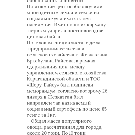
обоснованны и понятны.
Повышение цен особо ощутили
многодетные семьи и семьи из
социально-уязвимых слоев
населения. Именно по их карману
первым ударила постновогодняя
ценовая байга.
По словам специалиста отдела
предпринимательства и
сельского хозяйства г. Жезказгана
Еркебулана Райсова, в рамках
сдерживания цен между
управлением сельского хозяйства
Карагандинской области и ТОО
«Шеру-Байсу» был подписан
меморандум, согласно которому 26
января в Жезказган был
направлен так называемый
социальный картофель по цене 85
тенге за 1 кг.
– Общая масса популярного
овоща, рассчитанная для города, –
около 20 тонн. По 10 тонн