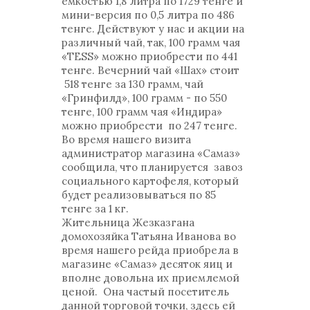
емкостью 1,8 литра по 1729 тенге и
мини-версия по 0,5 литра по 486
тенге. Действуют у нас и акции на
различный чай, так, 100 грамм чая
«TESS» можно приобрести по 441
тенге. Вечерний чай «Шах» стоит
518 тенге за 130 грамм, чай
«Гринфилд», 100 грамм - по 550
тенге, 100 грамм чая «Индира»
можно приобрести по 247 тенге.
Во время нашего визита
администратор магазина «Самаз»
сообщила, что планируется завоз
социального картофеля, который
будет реализовываться по 85
тенге за 1 кг.
Жительница Жезказгана
домохозяйка Татьяна Иванова во
время нашего рейда приобрела в
магазине «Самаз» десяток яиц и
вполне довольна их приемлемой
ценой. Она частый посетитель
данной торговой точки, здесь ей