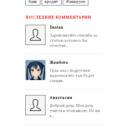
банк
кредит
#аялауyou
ПОСЛЕДНИЕ КОММЕНТАРИИ
Dastan
Здравсивуйте спасибо за
статью.хотелось бы
отметит...
Жанбота
Ураа, мы с подругами
надеемся что там будет
секция...
Анастасия
Добрый день. Моя дочь
учится в этой школе. Но ни
к...