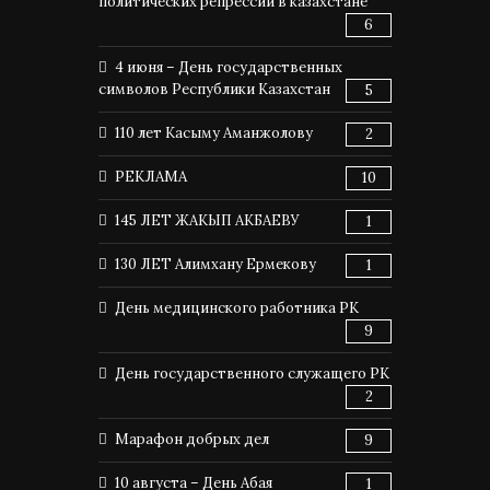
политических репрессий в казахстане
6
4 июня – День государственных
символов Республики Казахстан
5
110 лет Касыму Аманжолову
2
РЕКЛАМА
10
145 ЛЕТ ЖАКЫП АКБАЕВУ
1
130 ЛЕТ Алимхану Ермекову
1
День медицинского работника РК
9
День государственного служащего РК
2
Марафон добрых дел
9
10 августа – День Абая
1