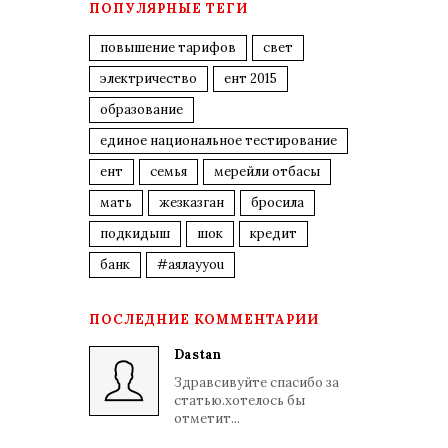
ПОПУЛЯРНЫЕ ТЕГИ
повышение тарифов
свет
электричество
ент 2015
образование
единое национальное тестирование
ент
семья
мерейли отбасы
мать
жезказган
бросила
подкидыш
шок
кредит
банк
#аялауyou
ПОСЛЕДНИЕ КОММЕНТАРИИ
Dastan
Здравсивуйте спасибо за
статью.хотелось бы
отметит...