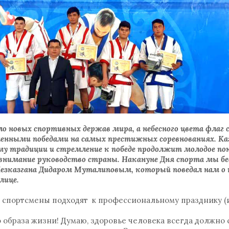
ло новых спортивных держав мира, а небесного цвета флаг
ленными победами на самых престижных соревнованиях. К
му традиции и стремление к победе продолжит молодое по
 внимание руководство страны. Накануне Дня спорта мы бе
Жезказгана Дидаром Муталиповым, который поведал нам о
толице.
е спортсмены подходят к профессиональному празднику 
 образа жизни! Думаю, здоровье человека всегда должно 