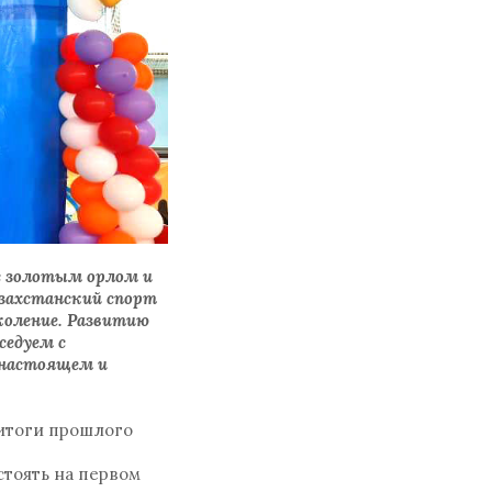
 с золотым орлом и
азахстанский спорт
коление. Развитию
седуем с
 настоящем и
(итоги прошлого
стоять на первом