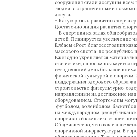
сооружения стали доступны всем 
людей с ограниченными возможно
досуга.
– Какую роль в развитии спорта 
Достаточно ли для развития спо
– В спортивных залах общеобразо
детей. Планируется увеличение ч
Елбасы «Рост благосостояния каза
массового спорта по республике 
Ежегодно укрепляется материально
статистике, спросом пользуется с
сегодняшний день большое вниман
физической культурой и спортом.
поддержания здорового образа жиз
строительство физкультурно-оздо
направленный на достижение наи
оборудованием. Спортсмены могут 
футболом, волейболом, баскетбол
на международном, республиканс
спортивный комплекс станет цен
Общеизвестно, что охват населен
спортивной инфрастуктуры. В гор
общего населения. Также спорти