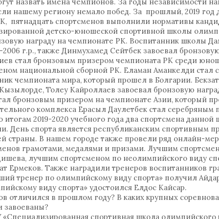
огут назвать имена чемпионов. За годы независимости н
ли нашему региону немало побед. За прошлый, 2019 год 
РК, пятнадцать спортсменов выполнили нормативы кандид
изированной детско-юношеской спортивной школы олимп
нзовую награду на чемпионате РК. Воспитанник школы Да
006 г.р., также Динмухамед Сейтбек завоевал бронзовую
диев стал бронзовым призером чемпионата РК среди юно
членом национальной сборной РК. Еламан Аманкелди стал
ник чемпионата мира, который прошел в Болгарии. Бекзат
е Кызылорде, Толеу Кайроллаев завоевал бронзовую награ
стал бронзовым призером на чемпионате Азии, который пр
тельного комплекса Ерасыл Даулетбек стал серебряным 
о итогам 2019-2020 учебного года два спортсмена данной
и. День спорта является республиканским спортивным п
ей страны. В нашем городе также провели ряд онлайн-ме
менов грамотами, медалями и призами. Лучшим спортсмен
шева, лучшим спортсменом по неолимпийского виду сп
зат Ермеков. Также наградили тренеров воспитанников гр
ий тренер по олимпийскому виду спорта» получил Айдар
пийскому виду спорта» удостоился Елдос Кайсар.
ов отличился в прошлом году? В каких крупных соревнов
и завоеваны?
У «Специализированная спортивная школа олимпийского 