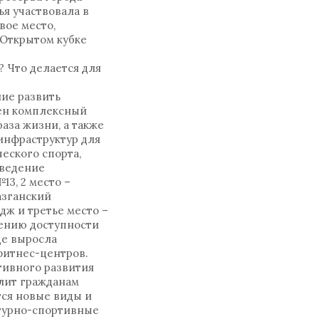
ья участвовала в
вое место,
 Открытом кубке
 Что делается для
ние развить
лен комплексный
аза жизни, а также
инфраструктур для
еского спорта,
оведение
13, 2 место –
азганский
ж и третье место –
чению доступности
де выросла
фитнес-центров.
тивного развития
лит гражданам
тся новые виды и
ьтурно-спортивные