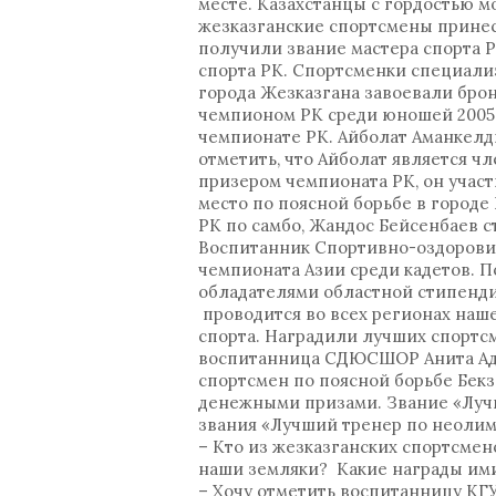
месте. Казахстанцы с гордостью м
жезказганские спортсмены принес
получили звание мастера спорта 
спорта РК. Спортсменки специал
города Жезказгана завоевали бро
чемпионом РК среди юношей 2005-2
чемпионате РК. Айболат Аманкел
отметить, что Айболат является 
призером чемпионата РК, он участ
место по поясной борьбе в город
РК по самбо, Жандос Бейсенбаев 
Воспитанник Спортивно-оздорови
чемпионата Азии среди кадетов. П
обладателями областной стипенди
проводится во всех регионах наш
спорта. Наградили лучших спортс
воспитанница СДЮСШОР Анита Ади
спортсмен по поясной борьбе Бек
денежными призами. Звание «Лучш
звания «Лучший тренер по неолим
– Кто из жезказганских спортсмен
наши земляки? Какие награды им
– Хочу отметить воспитанницу КГ