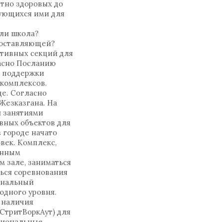
тно здоровых до
ующихся ими для
или школа?
составляющей?
ртивных секций для
ласно Посланию
ю поддержки
 комплексов.
де. Согласно
Жезказгана. На
и занятиями
вных объектов для
в городе начато
век. Комплекс,
енным
м зале, заниматься
ься соревнования
ональный
одного уровня.
 наличия
СтритВоркАут) для
циональные