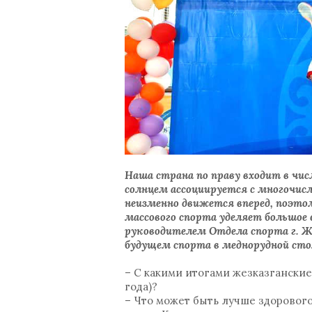
Наша страна по праву входит в чис
солнцем ассоциируется с многочис
неизменно движется вперед, поэто
массового спорта уделяет большое
руководителем Отдела спорта г. 
будущем спорта в меднорудной с
– С какими итогами жезказгански
года)?
– Что может быть лучше здорового