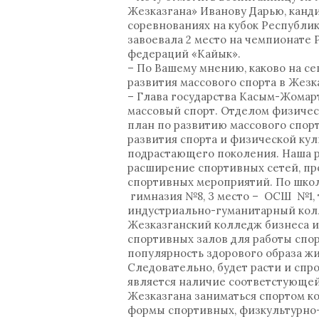
Жезказгана» Иванову Дарью, кандид
соревнованиях на кубок Республик
завоевала 2 место на чемпионате 
федераций «Кайык».
– По Вашему мнению, каково на с
развития массового спорта в Жез
– Глава государства Касым-Жомарт
массовый спорт. Отделом физичес
план по развитию массового спорт
развития спорта и физической ку
подрастающего поколения. Наша ра
расширение спортивных сетей, пр
спортивных мероприятий. По школь
гимназия №8, 3 место – ОСШ №1, 
индустриально-гуманитарный колл
Жезказганский колледж бизнеса и
спортивных залов для работы спор
популярность здорового образа жи
Следовательно, будет расти и спр
является наличие соответстующей
Жезказгана заниматься спортом к
формы спортивных, физкультурно-