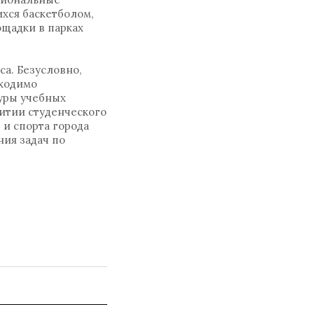
хся баскетболом,
ощадки в парках
а. Безусловно,
бходимо
уры учебных
витии студенческого
 и спорта города
ия задач по
.