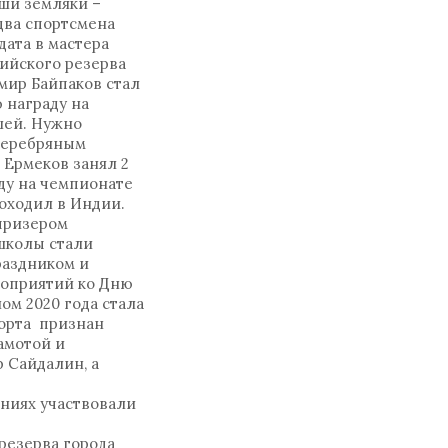
аши земляки –
два спортсмена
ата в мастера
ийского резерва
мир Байпаков стал
 награду на
шей. Нужно
 серебряным
 Ермеков занял 2
ду на чемпионате
оходил в Индии.
призером
 школы стали
раздником и
роприятий ко Дню
ом 2020 года стала
орта признан
амотой и
 Сайдалин, а
аниях участвовали
резерва города