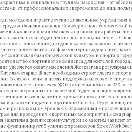
возрастным и социальным группам населения – от абсолю
стями, от профессиональных спортсменов до лиц, польз
среди молодежи играют детские дошкольные учреждения 
рта среди молодежи нынешней материально-технической 
вательных школ предполагается организация работы спо
исла школьных и студенческих лиг по видам спорта. Сог
хстанцев: повышение доходов и качества жизни», с цель
начато строительство ста физкультурно-оздоровительных
-техническая база физической культуры и спорта в горо
троительство спортивного комплекса для жителей города 
ие уделяется охвату населения Жезказгана регулярным
 Жителям старше 18 лет необходимо строительство спорти
ни. В связи с этим, в целях поддержки массового спорта 
ровительного комплекса (ФОК) вместимостью на 320 чело
высших спортивных показателей, будет оснащен соврем
тренироваться в бассейне, тренажерном зале, спортивно
ом и разными видами спортивной борьбы. Будут проводит
ком и региональном уровнях. Современный многофункци
тром для проведения спортивных мероприятий междунар
ия занятиями физической культурой во многим зависит от
оде функционирует 5 уличных тренажеров StreetWorkOut (
вные площадки с искусственным покрытием и многофунк