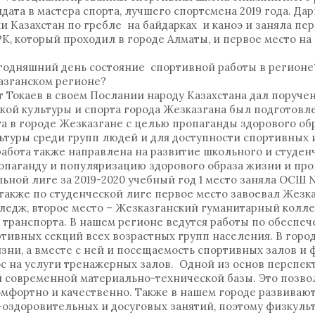
ата в мастера спорта, лучшего спортсмена 2019 года. Дар
и Казахстан по гребле на байдарках и каноэ и заняла пер
РК, который проходил в городе Алматы, и первое место на
егодняшний день состояние спортивной работы в регионе?
казганском регионе?
 Токаев в своем Послании народу Казахстана дал поруче
кой культуры и спорта города Жезказгана был подготов
а в городе Жезказгане с целью пропаганды здорового обр
льтуры среди групп людей и для доступности спортивных 
бота также направлена на развитие школьного и студенч
опаганду и популяризацию здорового образа жизни и пр
ной лиге за 2019-2020 учебный год 1 место заняла ОСШ №
также по студенческой лиге первое место завоевал Жезк
едж, второе место – Жезказганский гуманитарный коллед
 транспорта. В нашем регионе ведутся работы по обеспе
тивных секций всех возрастных групп населения. В горо
зни, а вместе с ней и посещаемость спортивных залов и 
ос на услуги тренажерных залов. Одной из основ перспек
 современной материально-технической базы. Это позво
омфортно и качественно. Также в нашем городе развиваю
оздоровительных и досуговых занятий, поэтому физкул