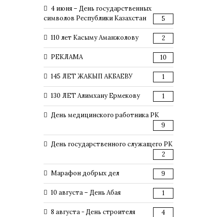
4 июня – День государственных
символов Республики Казахстан
5
110 лет Касыму Аманжолову
2
РЕКЛАМА
10
145 ЛЕТ ЖАКЫП АКБАЕВУ
1
130 ЛЕТ Алимхану Ермекову
1
День медицинского работника РК
9
День государственного служащего РК
2
Марафон добрых дел
9
10 августа – День Абая
1
8 августа - День строителя
4