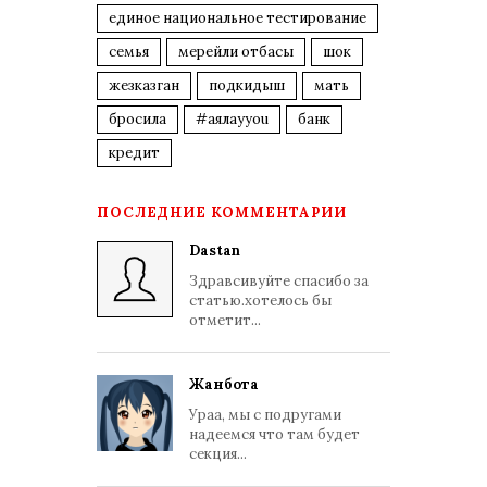
единое национальное тестирование
семья
мерейли отбасы
шок
жезказган
подкидыш
мать
бросила
#аялауyou
банк
кредит
ПОСЛЕДНИЕ КОММЕНТАРИИ
Dastan
Здравсивуйте спасибо за
статью.хотелось бы
отметит...
Жанбота
Ураа, мы с подругами
надеемся что там будет
секция...