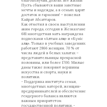
благополучия, долгих лет жизни!
Пусть сбываются ваши заветные
мечты и надежды, а в семьях царят
достаток и гармония! – пожелал
Кайрат Абсаттаров.
Как отметил в своем выступлении
аким города, сегодня в Жезказгане
681 многодетная мать награждена
подвесками «Алтын алқа» и «Күміс
алқа». Только в учебных заведениях
работают 2866 женщин. 70 % от
числа людей в белых халатах –
представительницы прекрасной
половины, или более 1700. Милые
дамы также покоряют вершины
искусства и спорта, науки и
политики.
- Поддержка института семьи,
многодетных матерей, женщин-
предпринимателей и обеспечение
гендерного баланса являются
важным приоритетом
государственной политики, -