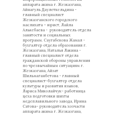
аппарата акима г. Жезказгана,
Айнагуль Даулеткельдина -
главный специалист
Жезказганского городского
маслихата – юрист, Лайла
Алькебаева - руководитель отдела
занятости и социальных
программ. Саугабекова Жамал -
бухгалтер отдела образования г.
Жезказгана, Наталья Лакина -
главный специалист отдела
гражданской обороны управления
по чрезвычайным ситуациям г.
Жезказгана, Айзат
Шильмаганбетова - главный
специалист-бухгалтер отдела
культуры и развития языков,
Лариса Миколайчук– работница
цеха подготовки шихты
медеплавильного завода, Ирина
Сатова– руководитель хозчасти
аппарата акима г. Жезказгана,