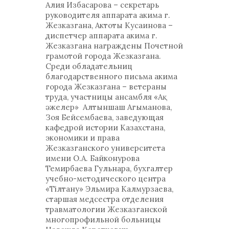
Алия Избасарова – секретарь
руководителя аппарата акима г.
Жезказгана, Актоты Кусаинова –
диспетчер аппарата акима г.
Жезказгана награждены Почетной
грамотой города Жезказгана.
Среди обладательниц
благодарственного письма акима
города Жезказгана – ветераны
труда, участницы ансамбля «Ақ
әжелер» Алтыншаш Агыманова,
Зоя Бейсембаева, заведующая
кафедрой истории Казахстана,
экономики и права
Жезказганского университета
имени О.А. Байконурова
Темирбаева Гульнара, бухгалтер
учебно-методического центра
«Тілтану» Эльмира Калмурзаева,
старшая медсестра отделения
травматологии Жезказганской
многопрофильной больницы