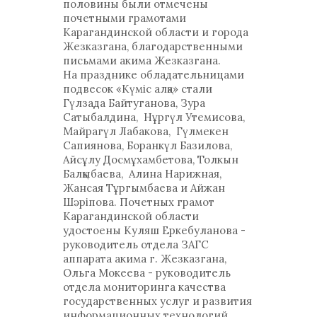
половины были отмечены
почетными грамотами
Карагандинской области и города
Жезказгана, благодарственными
письмами акима Жезказгана.
На празднике обладательницами
подвесок «Күміс алқа» стали
Гүлзада Байтуганова, Зура
Сатыбалдина, Нұргүл Утемисова,
Майрагүл Лабакова, Гүлмекен
Сапиянова, Боранкүл Базилова,
Айсұлу Досмұхамбетова, Толкын
Балқыбаева, Алина Нарижная,
Жансая Тұргымбаева и Айжан
Шәріпова. Почетных грамот
Карагандинской области
удостоены Куляш Еркебуланова -
руководитель отдела ЗАГС
аппарата акима г. Жезказгана,
Ольга Мокеева - руководитель
отдела мониторинга качества
государственных услуг и развития
информационных технологий