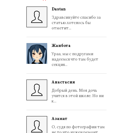
Dastan
Здравсивуйте спасибо за
статью.хотелось бы
отметит...
Жанбота
Ураа, мы с подругами
надеемся что там будет
секция...
Анастасия
Добрый день. Моя дочь
учится в этой школе. Но ни
к...
Азамат
О, судя по фотографии там
не то что нужен ремонт, ...