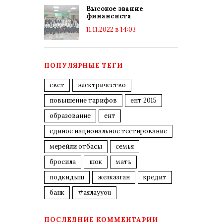
Высокое звание
финансиста
11.11.2022 в 14:03
ПОПУЛЯРНЫЕ ТЕГИ
свет
электричество
повышение тарифов
ент 2015
образование
ент
единое национальное тестирование
мерейли отбасы
семья
бросила
шок
мать
подкидыш
жезказган
кредит
банк
#аялауyou
ПОСЛЕДНИЕ КОММЕНТАРИИ