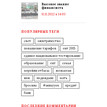
Высокое звание
финансиста
11.11.2022 в 14:03
ПОПУЛЯРНЫЕ ТЕГИ
свет
электричество
повышение тарифов
ент 2015
единое национальное тестирование
образование
ент
семья
мерейли отбасы
жезказган
шок
подкидыш
мать
бросила
#аялауyou
кредит
банк
ПОСЛЕДНИЕ КОММЕНТАРИИ