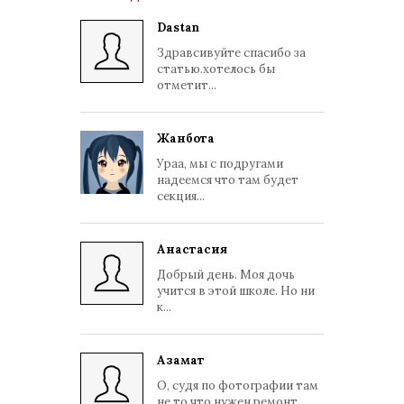
Dastan
Здравсивуйте спасибо за
статью.хотелось бы
отметит...
Жанбота
Ураа, мы с подругами
надеемся что там будет
секция...
Анастасия
Добрый день. Моя дочь
учится в этой школе. Но ни
к...
Азамат
О, судя по фотографии там
не то что нужен ремонт, ...