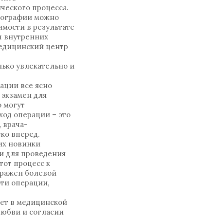
ческого процесса.
иографии можно
мости в результате
ы внутренних
Медицинский центр
лько увлекательно и
ации все ясно
а экзамен для
о могут
ход операции – это
 врача-
еко вперед.
их новинки
и для проведения
тот процесс к
ыражен болевой
ти операции,
ает в медицинской
любви и согласии