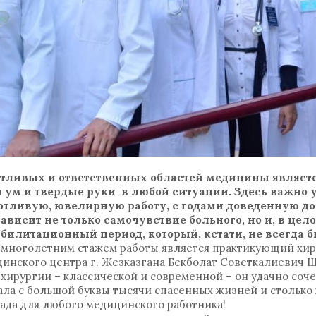
тливых и ответственных областей медицины являетс
ум и твердые руки в любой ситуации. Здесь важно у
тливую, ювелирную работу, с годами доведенную до 
висит не только самочувствие больного, но и, в цело
илитационный период, который, кстати, не всегда б
 многолетним стажем работы является практикующий хир
цинского центра г. Жезказгана Бекболат Советкалиевич 
ирургии – классической и современной – он удачно соче
ала с большой буквы тысячи спасенных жизней и столько
града для любого медицинского работника!