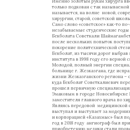
Именно золотым рукам хирурга вв
только подкован с так называемой
называется, на волне новой, совр
хирургии, старой, советской школ
Само слово «советское» как-то по-
незабываемые студенческие годы 
Бекболата Советкали Шаймагамбето
после нескольких попыток поступ
покорение политехнической стези
Бекболат, из тысячи дорог выбра
института в 1998 году его верной 
Молодой, полный энергии специал
больнице г. Жезказгана, где испра
жизни Жезказганского региона – 
куда Бекболат Советкалиевич перев
прошел первичную специализацию
Эмаковым в городе Новосибирске 
заместителя главного врача по хир
Являясь передовой медицинской о
выступал и выступает за модерни
и корпорацией «Казахмыс» был по
год в 2018 году ангиограф был пр
приобретению медики стали прово