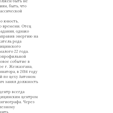
олжен быть не
ям, быть, что
лассической
о юность,
о времени. Отец
адания, однако
аправив энергию на
жатель рода
дицинского
малого 22 года.
огопрофильной
ковое событие в
е г. Жезказгана,
натора, в 2014 году
й по цеху Антоном
ич занял должность
центр всегда
едицинским центром
ангиографа. Через
олезному
чить