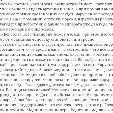
осных сосудов, кровотока и распространённость патологи
 возможность видеть артерии и вены. А при помощи анг
ские состояния кровеносных сосудов: нарушение проходи
вризмы, мальформации, опухоли, пороки, нарушения работ
Благодаря приобретению данного аппарата уже два года 
рым коронарным синдромом.
ии Бекболат Советкалиевич может часами, при этом насто
му от медицины человеку становится интересно.
ляется на плановую и экстренную. Если по плановой опер
составляет что-то вроде плана, то экстренная – это всегд
 специалистов, держащих скальпель. Экстренного больног
, и нужно быть к этому готовым на все 100 %. Удачный ис
ный, профессиональный труд хирурга, ассистента хирурга,
дсестры. Сегодня, в 21 веке, медицина также шагнула дал
технологиям медики в своей работе успешно применяют 
оинвазивная хирургия-лапороскопия. Если раньше хирург
, то сегодня благодаря чудо-техологиям удалось свести э
ола. Разница колоссальная! Меньше осложнений, менее в
иод длится короче. Да и сами больные легче переносят э
онаре. Спасибо науке и прогрессу! – восклицает хирург.
калиевича поддерживает его супруга, которая тоже работ
гом в этом же Медицинском центре. Родители-медики, в 