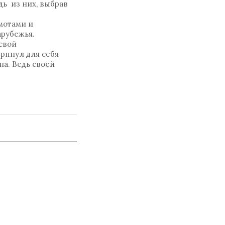
дь из них, выбрав
мотами и
рубежья.
свой
ерпнул для себя
на. Ведь своей