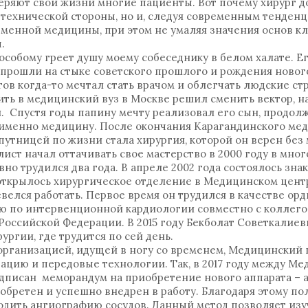
еряют свои жизни многие пациенты. Вот почему хирург д
 технической стороны, но и, следуя современным тенденци
еменной медицины, при этом не умаляя значения основ к
ы.
особому греет душу моему собеседнику в белом халате. Ег
прошли на стыке советского прошлого и рождения новог
в когда-то мечтал стать врачом и облегчать людские стр
ить в медицинский вуз в Москве решил сменить вектор, н
. Спустя годы папину мечту реализовал его сын, продол
в именно медицину. После окончания Карагандинского ме
спутницей по жизни стала хирургия, которой он верен без 
ист начал оттачивать свое мастерство в 2000 году в мн
вно трудился два года. В апреле 2002 года состоялось зна
открылось хирургическое отделение в Медицинском центр
елся работать. Первое время он трудился в качестве орди
 по интервенционной кардиологии совместно с коллего
Российской Федерации. В 2015 году Бекболат Советкалиев
ургии, где трудится по сей день.
рганизацией, идущей в ногу со временем, Медицинский 
зацию и передовые технологии. Так, в 2017 году между М
дписан меморандум на приобретение нового аппарата – 
иобретен и успешно внедрен в работу. Благодаря этому п
дить ангиографию сосудов. Данный метод позволяет изу