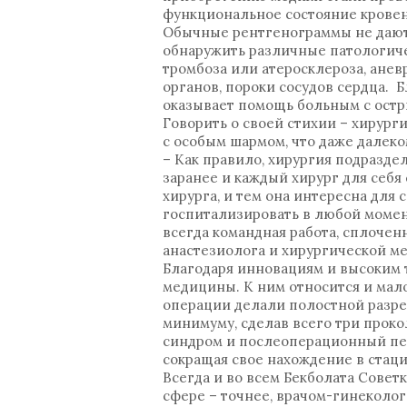
функциональное состояние кровен
Обычные рентгенограммы не дают
обнаружить различные патологиче
тромбоза или атеросклероза, ане
органов, пороки сосудов сердца. 
оказывает помощь больным с ост
Говорить о своей стихии – хирург
с особым шармом, что даже далеко
– Как правило, хирургия подразде
заранее и каждый хирург для себя 
хирурга, и тем она интересна для
госпитализировать в любой момент
всегда командная работа, сплочен
анастезиолога и хирургической ме
Благодаря инновациям и высоким 
медицины. К ним относится и мал
операции делали полостной разрез
минимуму, сделав всего три прок
синдром и послеоперационный пер
сокращая свое нахождение в стаци
Всегда и во всем Бекболата Совет
сфере – точнее, врачом-гинеколо