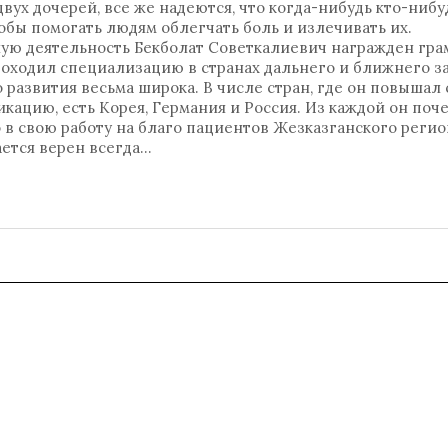
вух дочерей, все же надеются, что когда-нибудь кто-нибу
тобы помогать людям облегчать боль и излечивать их.
ю деятельность Бекболат Советкалиевич награжден гра
ходил специализацию в странах дальнего и ближнего за
развития весьма широка. В числе стран, где он повышал 
ацию, есть Корея, Германия и Россия. Из каждой он поч
о в свою работу на благо пациентов Жезказганского регио
тается верен всегда…