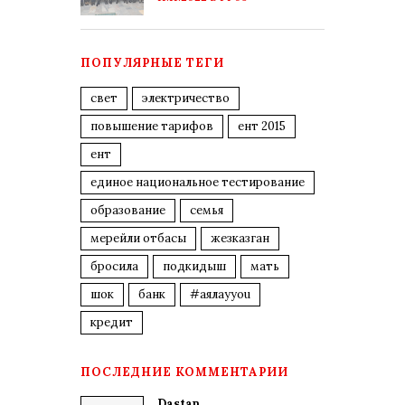
ПОПУЛЯРНЫЕ ТЕГИ
свет
электричество
повышение тарифов
ент 2015
ент
единое национальное тестирование
образование
семья
мерейли отбасы
жезказган
бросила
подкидыш
мать
шок
банк
#аялауyou
кредит
ПОСЛЕДНИЕ КОММЕНТАРИИ
Dastan