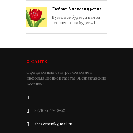
Любовь Александровна
Пусть всё будет, а нам за
это ничего не будет... П...
О САЙТЕ
Официальный сайт региональной
информационной газеты "Жезказганский
Вестник".
8 (7102) 77-30-52
zhezvestnik@mail.ru