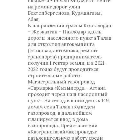
бюджета - 19 млн 845,38 тыс. тенге
на ремонт дорог улиц
Бектепбергенова, Курмангазы,
Абая.
В направлении трассы Кызылорда
– Жезказган – Павлодар вдоль
дороги населенного пункта Талап
для открытия автокэмпинга
(столовая, автомойка, ремонт
транспорта) предприниматель
получил 1 гектар земли, и в 2021-
2022 годах будут проводиться
строительные работы.
Магистральный газопровод
«Сарыарка «Кызылорда – Астана
проходит через наш населенный
пункт. На сегодняшний день к 149
домам села Талап подведен
газопровод, в дальнейшем
планируется ввод в дома
газопровода. Представители
«Казтрансгазаймақ» проводят
разъяснительную работу среди