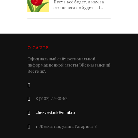
Пусть всё будет, а нам за
это ничего не будет... П...
О САЙТЕ
Официальный сайт региональной
информационной газеты "Жезказганский
Вестник".
8 (7102) 77-30-52
zhezvestnik@mail.ru
г. Жезказган, улица Гагарина, 8