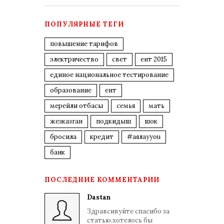
ПОПУЛЯРНЫЕ ТЕГИ
повышение тарифов
электричество
свет
ент 2015
единое национальное тестирование
образование
ент
мерейли отбасы
семья
мать
жезказган
подкидыш
шок
бросила
кредит
#аялауyou
банк
ПОСЛЕДНИЕ КОММЕНТАРИИ
Dastan
Здравсивуйте спасибо за
статью.хотелось бы