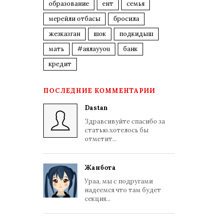
образование
ент
семья
мерейли отбасы
бросила
жезказган
шок
подкидыш
мать
#аялауyou
банк
кредит
ПОСЛЕДНИЕ КОММЕНТАРИИ
Dastan
Здравсивуйте спасибо за
статью.хотелось бы
отметит...
Жанбота
Ураа, мы с подругами
надеемся что там будет
секция...