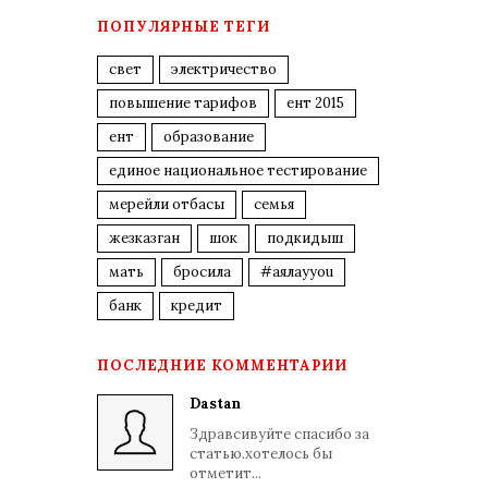
ПОПУЛЯРНЫЕ ТЕГИ
свет
электричество
повышение тарифов
ент 2015
ент
образование
единое национальное тестирование
мерейли отбасы
семья
жезказган
шок
подкидыш
мать
бросила
#аялауyou
банк
кредит
ПОСЛЕДНИЕ КОММЕНТАРИИ
Dastan
Здравсивуйте спасибо за
статью.хотелось бы
отметит...