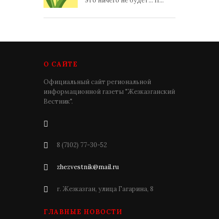
это ничего не будет... П...
О САЙТЕ
Официальный сайт региональной
информационной газеты "Жезказганский
Вестник".
8 (7102) 77-30-52
zhezvestnik@mail.ru
г. Жезказган, улица Гагарина, 8
ГЛАВНЫЕ НОВОСТИ