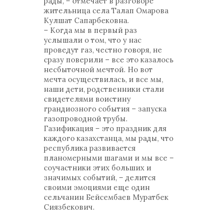
рады, – отмечает в разговоре
жительница села Талап Омарова
Кулшат Сапарбековна.
– Когда мы в первый раз
услышали о том, что у нас
проведут газ, честно говоря, не
сразу поверили – все это казалось
несбыточной мечтой. Но вот
мечта осуществилась, и все мы,
наши дети, родственники стали
свидетелями воистину
грандиозного события – запуска
газопроводной трубы.
Газификация – это праздник для
каждого казахстанца, мы рады, что
республика развивается
планомерными шагами и мы все –
соучастники этих больших и
значимых событий, – делится
своими эмоциями еще один
сельчанин Бейсембаев Муратбек
Сиязбекович.