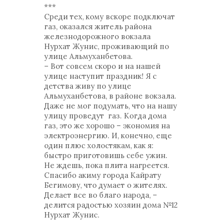
***
Среди тех, кому вскоре подключат
газ, оказался житель района
железнодорожного вокзала
Нурхат Жунис, проживающий по
улице Альмуханбетова.
– Вот совсем скоро и на нашей
улице наступит праздник! Я с
детства живу по улице
Альмуханбетова, в районе вокзала.
Даже не мог подумать, что на нашу
улицу проведут газ. Когда дома
газ, это же хорошо – экономия на
электроэнергию. И, конечно, еще
один плюс холостякам, как я:
быстро приготовишь себе ужин.
Не ждешь, пока плита нагреется.
Спасибо акиму города Кайрату
Бегимову, что думает о жителях.
Делает все во благо народа, –
делится радостью хозяин дома №12
Нурхат Жунис.