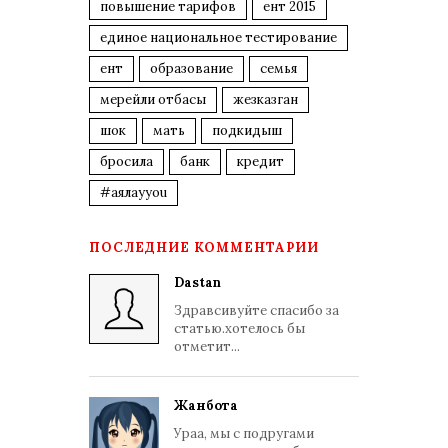
повышение тарифов
ент 2015
единое национальное тестирование
ент
образование
семья
мерейли отбасы
жезказган
шок
мать
подкидыш
бросила
банк
кредит
#аялауyou
ПОСЛЕДНИЕ КОММЕНТАРИИ
Dastan
Здравсивуйте спасибо за
статью.хотелось бы
отметит...
Жанбота
Ураа, мы с подругами