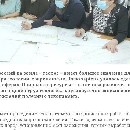
ссий на земле – геолог - имеет большое значение дл
аря геологии, современным Homo sapiens удалось сде
сферах. Природные ресурсы – это основа развития 
ажен и ценен труд геологов, круглосуточно занимающ
ождений полезных ископаемых.
ходит проведение геолого-съемочных, поисковых работ, о
рно-добывающих предприятий. Также задачами геологиче
ых пород, установление мест заложения горных выработо