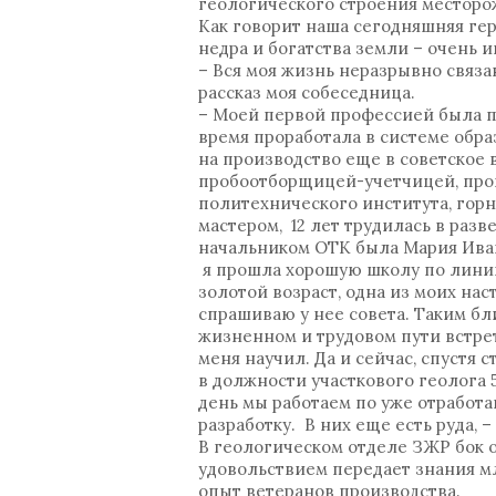
геологического строения местор
Как говорит наша сегодняшняя гер
недра и богатства земли – очень 
– Вся моя жизнь неразрывно связан
рассказ моя собеседница.
– Моей первой профессией была п
время проработала в системе обра
на производство еще в советское в
пробоотборщицей-учетчицей, пров
политехнического института, горн
мастером, 12 лет трудилась в разв
начальником ОТК была Мария Иван
я прошла хорошую школу по линии 
золотой возраст, одна из моих нас
спрашиваю у нее совета. Таким бл
жизненном и трудовом пути встре
меня научил. Да и сейчас, спустя 
в должности участкового геолога 
день мы работаем по уже отработа
разработку. В них еще есть руда, 
В геологическом отделе ЗЖР бок 
удовольствием передает знания м
опыт ветеранов производства.