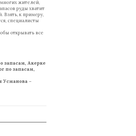
 многих жителей,
апасов руды хватит
 Взять, к примеру,
ся, специалисты
тобы открывать все
по запасам, Акерке
г по запасам,
я Усманова –