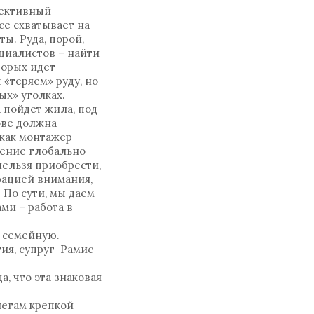
пективный
се схватывает на
ы. Руда, порой,
ециалистов – найти
торых идет
«теряем» руду, но
ых» уголках.
 пойдет жила, под
ове должна
 как монтажер
мение глобально
нельзя приобрести,
рацией внимания,
 По сути, мы даем
ми – работа в
в семейную.
тия, супруг Рамис
, что эта знаковая
легам крепкой