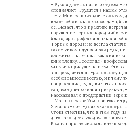
– Руководитель нашего отдела – 
специалист. Трудятся в нашем отд
лету. Многое приходит с опытом, 
ведет себя как капризная дама, бы
ее. Бывает, что в практике встре
нарушение горных пород либо смещ
благодаря профессиональной работ
Горные породы не всегда статичны
каким углом идут залежи руды, не
сложиться картинка, как в кино, 
кинопленку. Геология - профессия
мыслить присуще не всем. Это в с
она рождается на уровне интуици
особой выносливостью, и к тому ж
направление, куда двигаться прох
тандеме дает хороший результат, 
Рассказывая о предприятии, геро
– Мой сын Асхат Усманов также тр
Усманов - сотрудник «Казцентр
Стоит отметить, что в этом году н
дата совпадет с уходом на заслуж
В канун профессионального празд