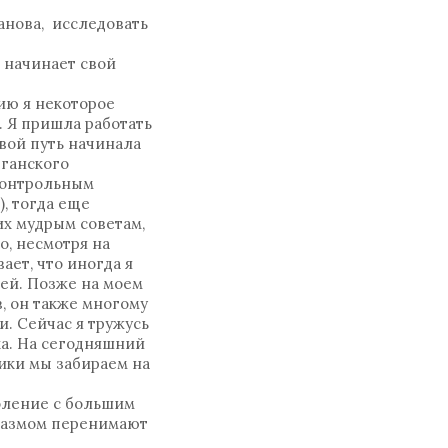
анова, исследовать
– начинает свой
ию я некоторое
. Я пришла работать
овой путь начинала
зганского
 контрольным
), тогда еще
их мудрым советам,
о, несмотря на
ает, что иногда я
ней. Позже на моем
, он также многому
и. Сейчас я тружусь
ка. На сегодняшний
ики мы забираем на
коление с большим
зиазмом перенимают