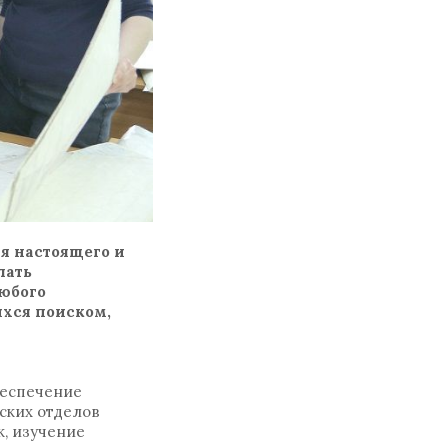
я настоящего и
лать
любого
ихся поиском,
беспечение
ских отделов
к, изучение