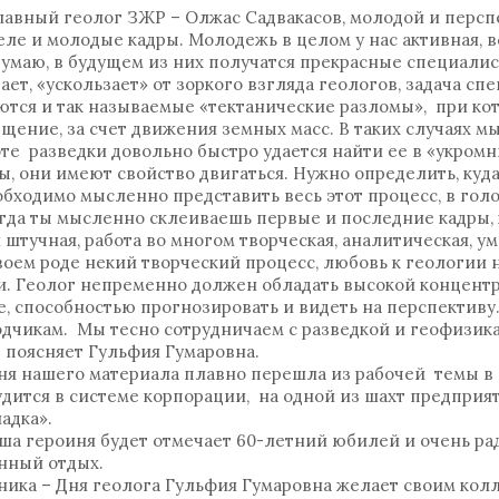
главный геолог ЗЖР – Олжас Садвакасов, молодой и перс
еле и молодые кадры. Молодежь в целом у нас активная, в
думаю, в будущем из них получатся прекрасные специалист
вает, «ускользает» от зоркого взгляда геологов, задача сп
чаются и так называемые «тектанические разломы», при ко
ение, за счет движения земных масс. В таких случаях мы 
е разведки довольно быстро удается найти ее в «укромн
, они имеют свойство двигаться. Нужно определить, куда
обходимо мысленно представить весь этот процесс, в гол
когда ты мысленно склеиваешь первые и последние кадры,
 штучная, работа во многом творческая, аналитическая, у
воем роде некий творческий процесс, любовь к геологии 
и. Геолог непременно должен обладать высокой концент
е, способностью прогнозировать и видеть на перспективу.
одчикам. Мы тесно сотрудничаем с разведкой и геофизика
– поясняет Гульфия Гумаровна.
иня нашего материала плавно перешла из рабочей темы 
удится в системе корпорации, на одной из шахт предприя
наладка».
аша героиня будет отмечает 60-летний юбилей и очень рада
енный отдых.
ника – Дня геолога Гульфия Гумаровна желает своим кол