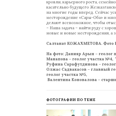
кровли, карьерного роста, семейн
касательно будущего Жезказганско
на многие годы вперед. Сейчас ус
месторождение «Сары-Оба» и мног
делают всевозможное, чтобы от
– Наша задача – найти руду с хор
новые и новые месторождения, а 
Салтанат КОЖАХМЕТОВА. Фото 
На фото: Данияр Арын – геолог 
Манапова – геолог участка №4, 
Руфина Сарафутдинова – геолог
Олжас Садвакасов – главный ге
геолог участка №5,
Валентина Коновалова – старши
ФОТОГРАФИИ ПО ТЕМЕ