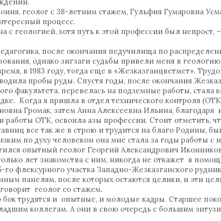
ождений.
оиня, геолог с 38-летним стажем, Гульфия Гумаровна Усм
интересный процесс.
а с геологией, хотя путь к этой профессии был непрост, 
едагогика, после окончания педучилища по распределен
зования, однако зигзаги судьбы привели меня в геологию
ремя, в 1983 году, тогда еще в «Жезказганцветмет». Труд
одила пробы руды. Спустя годы, после окончания Жезка
ого факультета, перевелась на подземные работы, стала
едке. Когда я пришла в отдел технического контроля (ОТК
овна Громак, затем Анна Алексеевна Ильина, благодаря 
работы ОТК, освоила азы профессии. Стоит отметить, чт
тавниц все так же в строю и трудится на благо Родины, быв
изким по духу человеком она мне стала за годы работы с 
тился опытный геолог Георгий Александрович Иконников
столько лет знакомства с ним, никогда не откажет в помощ
5-го флексурного участка Западно-Жезказганского рудни
нным панелям, после которых остаются целики, и эти цел
– говорит геолог со стажем.
о бок трудятся и опытные, и молодые кадры. Старшее по
ладшим коллегам. А они в свою очередь с большим энту