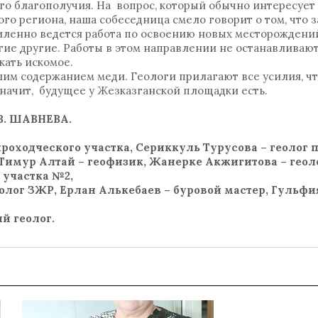
ого благополучия. На вопрос, который обычно интересует
го региона, наша собеседница смело говорит о том, что з
иленно ведется работа по освоению новых месторождений.
ие другие. Работы в этом направлении не останавливают
ыскать искомое.
ошим содержанием меди. Геологи прилагают все усилия, ч
значит, будущее у Жезказганской площадки есть.
В. ШАВНЕВА.
проходческого участка, Сериккуль Турусова – геолог 
Тимур Алтай – геофизик, Жанерке Акжигитова – геоло
 участка №2,
олог ЗЖР, Ерлан Алькебаев – буровой мастер, Гульфи
й геолог.