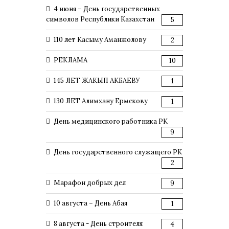
4 июня – День государственных
символов Республики Казахстан
5
110 лет Касыму Аманжолову
2
РЕКЛАМА
10
145 ЛЕТ ЖАКЫП АКБАЕВУ
1
130 ЛЕТ Алимхану Ермекову
1
День медицинского работника РК
9
День государственного служащего РК
2
Марафон добрых дел
9
10 августа – День Абая
1
8 августа - День строителя
4