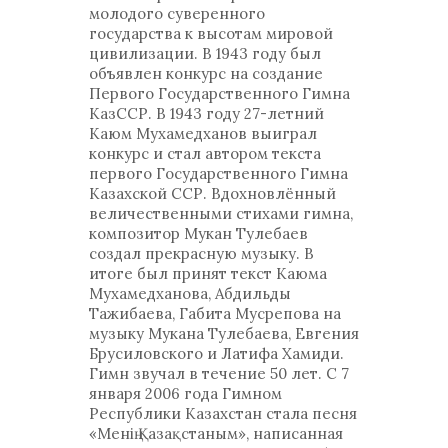
молодого суверенного
государства к высотам мировой
цивилизации. В 1943 году был
объявлен конкурс на создание
Первого Государственного Гимна
КазССР. В 1943 году 27-летний
Каюм Мухамедханов выиграл
конкурс и стал автором текста
первого Государственного Гимна
Казахской ССР. Вдохновлённый
величественными стихами гимна,
композитор Мукан Тулебаев
создал прекрасную музыку. В
итоге был принят текст Каюма
Мухамедханова, Абдильды
Тажибаева, Габита Мусрепова на
музыку Мукана Тулебаева, Евгения
Брусиловского и Латифа Хамиди.
Гимн звучал в течение 50 лет. С 7
января 2006 года Гимном
Республики Казахстан стала песня
«Менің Қазақстаным», написанная