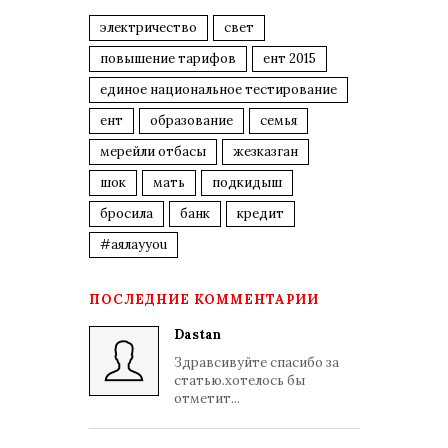
электричество
свет
повышение тарифов
ент 2015
единое национальное тестирование
ент
образование
семья
мерейли отбасы
жезказган
шок
мать
подкидыш
бросила
банк
кредит
#аялауyou
ПОСЛЕДНИЕ КОММЕНТАРИИ
Dastan
Здравсивуйте спасибо за
статью.хотелось бы
отметит...