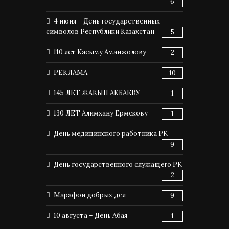
6
4 июня – День государственных
символов Республики Казахстан
5
110 лет Касыму Аманжолову
2
РЕКЛАМА
10
145 ЛЕТ ЖАКЫП АКБАЕВУ
1
130 ЛЕТ Алимхану Ермекову
1
День медицинского работника РК
9
День государственного служащего РК
2
Марафон добрых дел
9
10 августа – День Абая
1