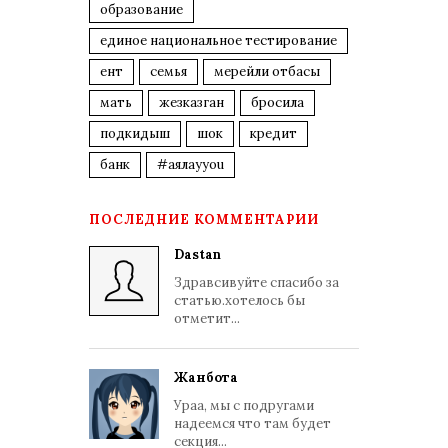
образование
единое национальное тестирование
ент
семья
мерейли отбасы
мать
жезказган
бросила
подкидыш
шок
кредит
банк
#аялауyou
ПОСЛЕДНИЕ КОММЕНТАРИИ
Dastan
Здравсивуйте спасибо за
статью.хотелось бы
отметит...
Жанбота
Ураа, мы с подругами
надеемся что там будет
секция...