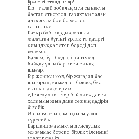
Құрметті отандастар!
Біз - талай зобалаң мен сынақты
бастан өткерген, тарихтың талай
дауылына бой бермеген
халықпыз.
Батыр бабалардың жолын
жалғаған бүгінгі ұрпақ та қазіргі
қиындыққа төтеп береді деп
сенемін.
Бәлкім, бұл біздің бірлігімізді
байқау үшін берілген сынақ
шығар.
Бір жеңнен қол, бір жағадан бас
шығарып, ұйымдаса білсек, бұл
сыннан да өтерміз.
«Денсаулық - зор байлық» деген
халқымыздың дана сөзінің қадірін
білейік.
Әр азаматтың амандығы үшін
күресейік!
Баршаңызға мықты денсаулық,
мызғымас береке-бірлік тілеймін!
tengrinews.kz