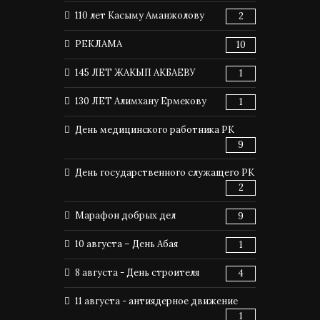
110 лет Касыму Аманжолову
2
РЕКЛАМА
10
145 ЛЕТ ЖАКЫП АКБАЕВУ
1
130 ЛЕТ Алимхану Ермекову
1
День медицинского работника РК
9
День государственного служащего РК
2
Марафон добрых дел
9
10 августа – День Абая
1
8 августа - День строителя
4
11 августа - антиядерное движение
1