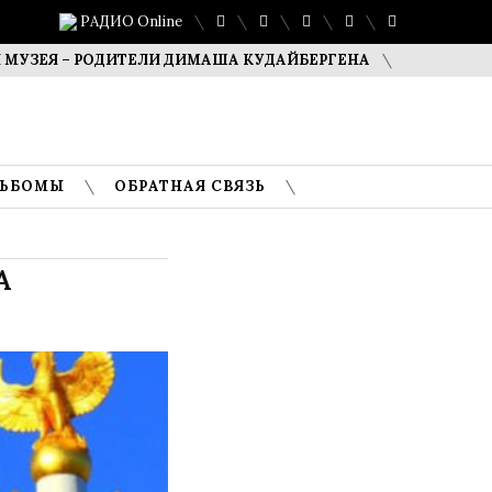
РАДИО Online
– РОДИТЕЛИ ДИМАША КУДАЙБЕРГЕНА
САФУАН ЖАМПЕИСО
ЛЬБОМЫ
ОБРАТНАЯ СВЯЗЬ
А