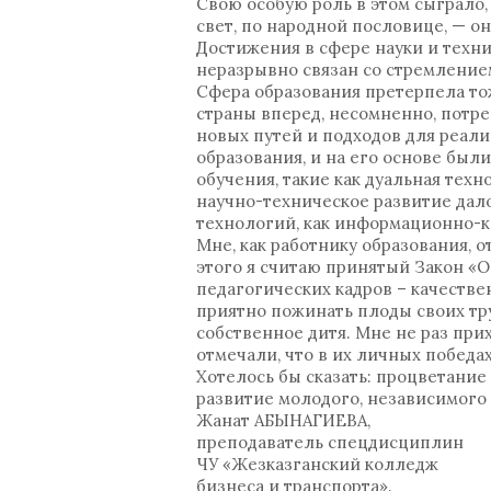
Свою особую роль в этом сыграло, 
свет, по народной пословице, — он
Достижения в сфере науки и техн
неразрывно связан со стремление
Сфера образования претерпела то
страны вперед, несомненно, потр
новых путей и подходов для реал
образования, и на его основе бы
обучения, такие как дуальная тех
научно-техническое развитие дал
технологий, как информационно-ко
Мне, как работнику образования, 
этого я считаю принятый Закон «О 
педагогических кадров – качествен
приятно пожинать плоды своих тр
собственное дитя. Мне не раз при
отмечали, что в их личных побед
Хотелось бы сказать: процветание
развитие молодого, независимого 
Жанат АБЫНАГИЕВА,
преподаватель спецдисциплин
ЧУ «Жезказганский колледж
бизнеса и транспорта».