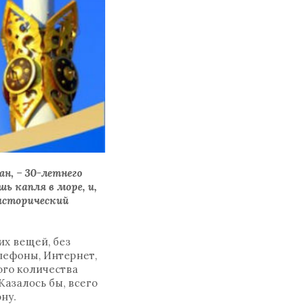
н, – 30-летнего
ь капля в море, и,
 исторический
гих вещей, без
лефоны, Интернет,
ого количества
Казалось бы, всего
ону.