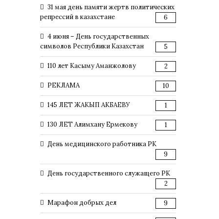
31 мая день памяти жертв политических
репрессий в казахстане
6
4 июня – День государственных
символов Республики Казахстан
5
110 лет Касыму Аманжолову
2
РЕКЛАМА
10
145 ЛЕТ ЖАКЫП АКБАЕВУ
1
130 ЛЕТ Алимхану Ермекову
1
День медицинского работника РК
9
День государственного служащего РК
2
Марафон добрых дел
9