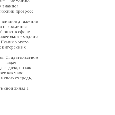
ние — не только
к знание».
ический прогресс
тенсивное движение
ва нахождения
й опыт в сфере
зовательные модели
 Помимо этого,
х интересных
ния. Свидетельством
ая задача
, задача, но как
то как твое
 в свою очередь,
ь свой вклад в