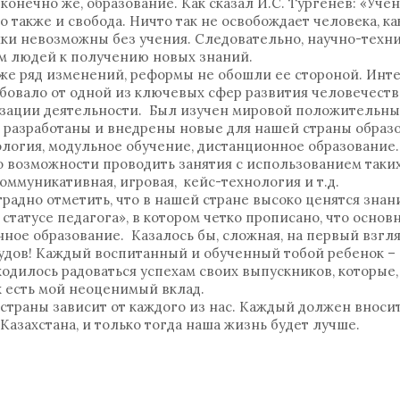
конечно же, образование. Как сказал И.С. Тургенев: «Уче
о также и свобода. Ничто так не освобождает человека, ка
ики невозможны без учения. Следовательно, научно-техн
м людей к получению новых знаний.
же ряд изменений, реформы не обошли ее стороной. Ин
ебовало от одной из ключевых сфер развития человечест
изации деятельности. Был изучен мировой положительны
ли разработаны и внедрены новые для нашей страны обра
нология, модульное обучение, дистанционное образование.
о возможности проводить занятия с использованием таки
ммуникативная, игровая, кейс-технология и т.д.
отрадно отметить, что в нашей стране высоко ценятся зна
статусе педагога», в котором четко прописано, что основн
ное образование. Казалось бы, сложная, на первый взгляд
удов! Каждый воспитанный и обученный тобой ребенок – э
ходилось радоваться успехам своих выпускников, которые,
ах есть мой неоценимый вклад.
 страны зависит от каждого из нас. Каждый должен вносит
Казахстана, и только тогда наша жизнь будет лучше.