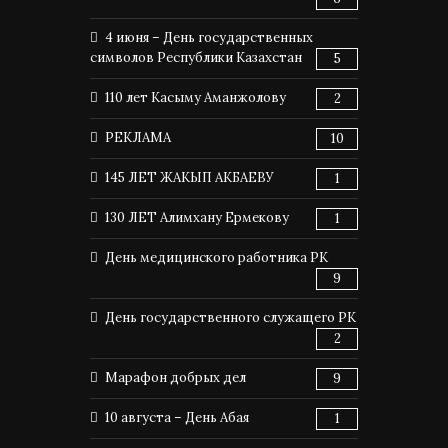
4 июня – День государственных
символов Республики Казахстан
5
110 лет Касыму Аманжолову
2
РЕКЛАМА
10
145 ЛЕТ ЖАКЫП АКБАЕВУ
1
130 ЛЕТ Алимхану Ермекову
1
День медицинского работника РК
9
День государственного служащего РК
2
Марафон добрых дел
9
10 августа – День Абая
1